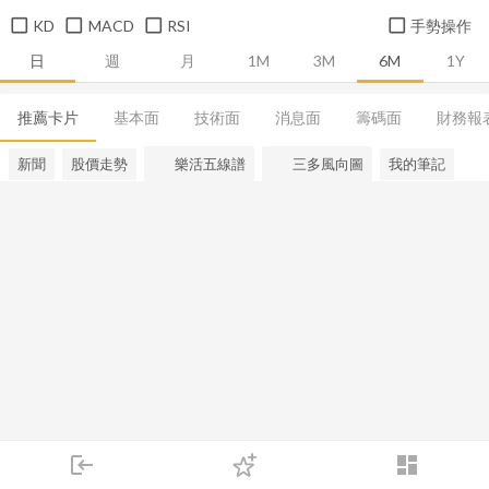
KD
MACD
RSI
手勢操作
日
週
月
1M
3M
6M
1Y
推薦卡片
基本面
技術面
消息面
籌碼面
財務報
新聞
股價走勢
樂活五線譜
三多風向圖
我的筆記
login
dashboard
市場
追蹤
下單
交易
登入