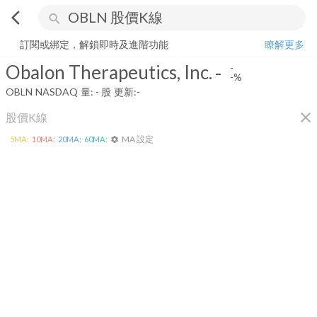
arrow_back_ios
search
Obalon Therapeutics, Inc.
-
-%
量:
-
股
訂閱或綁定，解鎖即時及進階功能
瞭解更多
Obalon Therapeutics, Inc.
-
-
-%
OBLN
NASDAQ
量:
-
股
更新:
-
close
股價K線
MA 設定
5
MA:
10
MA:
20
MA:
60
MA:
settings