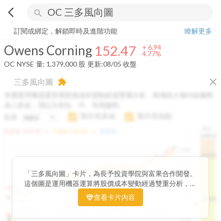
arrow_back_ios
search
Owens Corning
152.47
+
4.77%
量:
1,379,000
股
訂閱或綁定，解鎖即時及進階功能
瞭解更多
Owens Corning
152.47
+
6.94
4.77%
OC
NYSE
量:
1,379,000
股
更新:
08/05 收盤
close
三多風向圖
extension
本圖運用機器運算將股價成本變動經過雙重分析，將傳統 6 條均線彙整
為三多線，用以分析短、中、長期趨勢。
顯示長多線
顯示高低點
短多
H.C.
arrow_drop_up
arrow_drop_up
短多線:
1426.00
中多線:
1366.85
長多線:
-
1496.0
1,400
1474.0
1195.22
1185.26
1,200
1155.38
1100.60
「三多風向圖」卡片，為長予投資學院與富果合作開發。
1140.44
1130.48
1120.52
1060.76
1,000
這個圖是運用機器運算將股價成本變動經過雙重分析，把
899.40
傳統 6 條均線彙整為三多線，用以分析短、中、長期股價
查看卡片內容
800
1426.0
812.75
趨勢。
2025/04/23
2025/07/16
2025/08/20
2025/09/24
100K