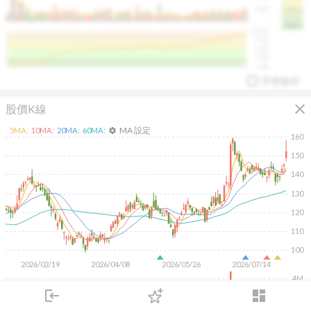
50K
1393.1
1381.1
%
100%
%
75%
%
50%
%
25%
%
0%
手勢操作
close
股價K線
MA 設定
5
MA:
10
MA:
20
MA:
60
MA:
settings
160
150
140
130
arrow_drop_up
PL 指標:
94.88
%
120
110
100
2026/02/19
2026/04/08
2026/05/26
2026/07/14
4M
login
dashboard
2M
市場
追蹤
下單
交易
登入