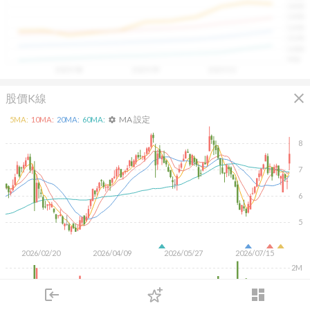
1400
具，讓投資判斷更有依據、更有信心。
1300
1200
1100
1000
900
2025/08
2025/09
2025/10
close
股價K線
MA 設定
5
MA:
10
MA:
20
MA:
60
MA:
settings
8
7
6
5
2026/02/20
2026/04/09
2026/05/27
2026/07/15
2M
1M
login
dashboard
市場
追蹤
下單
交易
登入
KD
MACD
RSI
手勢操作