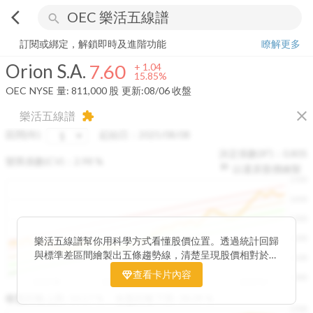
arrow_back_ios
search
Orion S.A.
7.60
+
15.85%
量:
811,000
股
訂閱或綁定，解鎖即時及進階功能
瞭解更多
Orion S.A.
7.60
+
1.04
15.85%
OEC
NYSE
量:
811,000
股
更新:
08/06 收盤
close
樂活五線譜
extension
區間(年)
起始日：
2025/08/08
決定係數(R²)：
0.805
變異係數(CV)：
2.98
%
以還原股價繪製
1500
1400
1300
1200
樂活五線譜幫你用科學方式看懂股價位置。透過統計回歸
與標準差區間繪製出五條趨勢線，清楚呈現股價相對於長
1100
期均衡區間的位置。當股價落在上方紅色區間，代表股價
查看卡片內容
1000
已偏離長期平均、短線可能過熱；反之，若接近下方綠色
2025/08
2025/09
2025/09
2025/10
區間，則可能出現被低估的買進機會。五線譜不只是技術
收盤距離上限:
10.17
%
收盤距離下限:
38.09
%
1500
分析，更是幫助你掌握「合理價帶」與「長期趨勢」的工