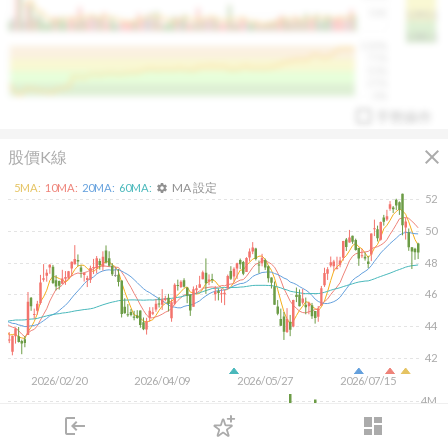
50K
1393.1
1381.1
%
100%
%
75%
%
50%
%
25%
%
0%
手勢操作
close
股價K線
MA 設定
5
MA:
10
MA:
20
MA:
60
MA:
settings
52
50
48
arrow_drop_up
PL 指標:
94.88
%
46
44
42
2026/02/20
2026/04/09
2026/05/27
2026/07/15
4M
login
dashboard
2M
市場
追蹤
下單
交易
登入