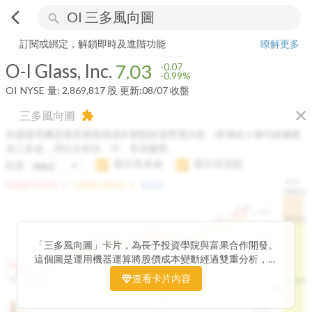
arrow_back_ios
search
O-I Glass, Inc.
7.03
-0.99%
量:
2,869,817
股
訂閱或綁定，解鎖即時及進階功能
瞭解更多
O-I Glass, Inc.
7.03
-0.07
-0.99%
OI
NYSE
量:
2,869,817
股
更新:
08/07 收盤
close
三多風向圖
extension
本圖運用機器運算將股價成本變動經過雙重分析，將傳統 6 條均線彙整
為三多線，用以分析短、中、長期趨勢。
顯示長多線
顯示高低點
短多
H.C.
arrow_drop_up
arrow_drop_up
短多線:
1426.00
中多線:
1366.85
長多線:
-
1496.0
1,400
1474.0
1195.22
1185.26
1,200
1155.38
1100.60
「三多風向圖」卡片，為長予投資學院與富果合作開發。
1140.44
1130.48
1120.52
1060.76
1,000
這個圖是運用機器運算將股價成本變動經過雙重分析，把
899.40
傳統 6 條均線彙整為三多線，用以分析短、中、長期股價
查看卡片內容
800
1426.0
812.75
趨勢。
2025/04/23
2025/07/16
2025/08/20
2025/09/24
100K