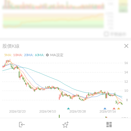
50K
1393.1
1381.1
%
100%
%
75%
%
50%
%
25%
%
0%
手勢操作
close
股價K線
MA 設定
5
MA:
10
MA:
20
MA:
60
MA:
settings
16
14
12
arrow_drop_up
PL 指標:
94.88
%
10
8
2026/02/23
2026/04/10
2026/05/28
2026/07/16
10M
login
dashboard
5M
市場
追蹤
下單
交易
登入