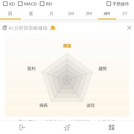
KD
MACD
RSI
手勢操作
日
週
月
1M
3M
6M
1Y
close
AI 分析與策略健檢
extension
價值
股利
趨勢
籌碼
波段
長線價值
趨勢動能
波段訊號
存股收息
login
dashboard
市場
追蹤
下單
交易
登入