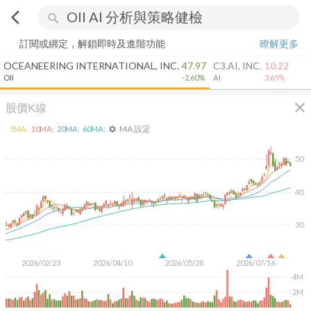
arrow_back_ios
search
訂閱或綁定，解鎖即時及進階功能
瞭解更多
OCEANEERING INTERNATIONAL, INC.
47.97
C3.AI, INC.
10.22
OII
-2.60%
AI
3.65%
close
股價K線
MA 設定
5
MA:
10
MA:
20
MA:
60
MA:
settings
50
40
30
2026/02/23
2026/04/10
2026/05/28
2026/07/16
4M
2M