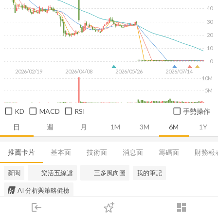
40
30
20
10
0
2026/02/19
2026/04/08
2026/05/26
2026/07/14
10M
5M
KD
MACD
RSI
手勢操作
日
週
月
1M
3M
6M
1Y
推薦卡片
基本面
技術面
消息面
籌碼面
財務報
新聞
樂活五線譜
三多風向圖
我的筆記
AI 分析與策略健檢
login
dashboard
市場
追蹤
下單
交易
登入