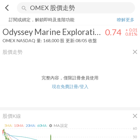
arrow_back_ios
search
Odyssey Marine Exploration, Inc.
0.74
+
0.81%
量:
168,000
股
訂閱或綁定，解鎖即時及進階功能
瞭解更多
Odyssey Marine Exploration, Inc.
0.74
+
0.01
0.81%
OMEX
NASDAQ
量:
168,000
股
更新:
08/05 收盤
close
股價走勢
完整內容，僅限註冊會員使用
現在免費註冊/登入
close
股價K線
MA 設定
5
MA:
10
MA:
20
MA:
60
MA:
settings
60
50