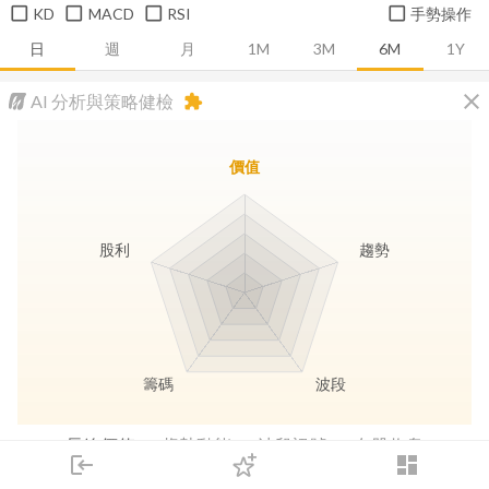
KD
MACD
RSI
手勢操作
日
週
月
1M
3M
6M
1Y
close
AI 分析與策略健檢
extension
價值
股利
趨勢
籌碼
波段
長線價值
趨勢動能
波段訊號
存股收息
login
dashboard
市場
追蹤
下單
交易
登入