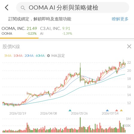
arrow_back_ios
search
訂閱或綁定，解鎖即時及進階功能
瞭解更多
OOMA, INC.
21.49
C3.AI, INC.
9.91
OOMA
-0.23%
AI
-1.39%
close
股價K線
MA 設定
5
MA:
10
MA:
20
MA:
60
MA:
settings
22
20
18
16
14
12
2026/02/19
2026/04/08
2026/05/26
2026/07/14
1M
500K