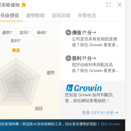
fullscreen
close
析與策略健檢
extension
長線價值
趨勢動能
波段訊號
存股收息
價值
??
分
趨勢
?
波段
?
籌碼
?
公司是否具有長期投資價
股利
?
值？前往 Growin 看更多細
價值
節
股利
??
分
想評估殖利率與配息高
低？前往 Growin 看更多細
趨勢
節
想知道 Growin 如何判斷訊
號，前往網站查看細節！
波段
查看 OPY AI 分析
 對的進場時機！來認識 AI 技術面輔助工具，找出更具優勢的買點！
前往 Growin