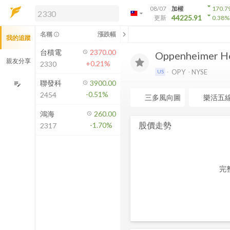
arrow_drop_down
08/07
加權
170.7
arrow_drop_down
arrow_drop_down
解鎖即時行情及進階功能
44225.91
更新
0.38
%
「綁定合作券商帳戶」或「訂閱任一
chevron_left
名稱
漲跌幅
info_outline
我的追蹤
方案」，即可解鎖以下功能：
即時行情
台積電
2370.00
Oppenheimer Ho
即時市況與排行
親友分享
+0.21%
2330
到價通知
OPY
NYSE
US
成交金額熱力圖
聯發科
3900.00
edit_note
-0.51%
2454
前往方案訂閱
三多風向圖
樂活五
如何綁定合作券商
鴻海
260.00
股價走勢
-1.70%
2317
完