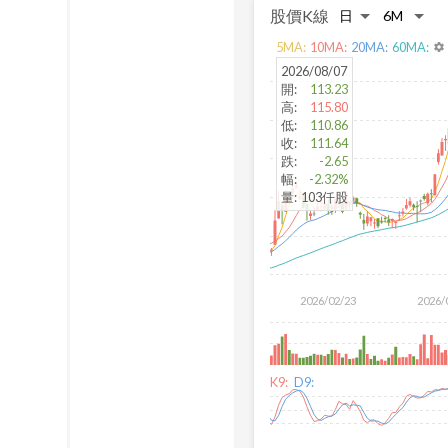
股價K線
5
MA:
10
MA:
20
MA:
60
MA:
settings
2026/08/07
開
:
113.23
高
:
115.80
低
:
110.86
收
:
111.64
跌
:
-2.65
幅
:
-2.32%
量
:
103仟股
2026/02/23
2026/
K9:
D9: