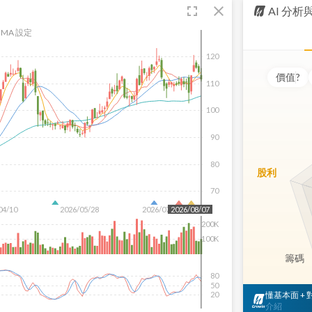
fullscreen
close
AI 分
MA 設定
120
價值
?
110
100
90
80
股利
70
04/10
2026/05/28
2026/07/16
2026/08/07
200K
100K
籌碼
80
50
懂基本面 +
20
介紹