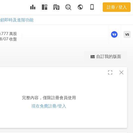
leaderboard
public
phone_iphone
註冊 / 登入
OPY
OPY
解鎖即時及進階功能
.777 萬
股
VS
8/07 收盤
更強大的進階價量圖表
自訂我的版面
view_quilt
完整內容，僅限註冊會員使用
fullscreen
close
註冊/登入解鎖
完整內容，僅限註冊會員使用
現在免費註冊/登入