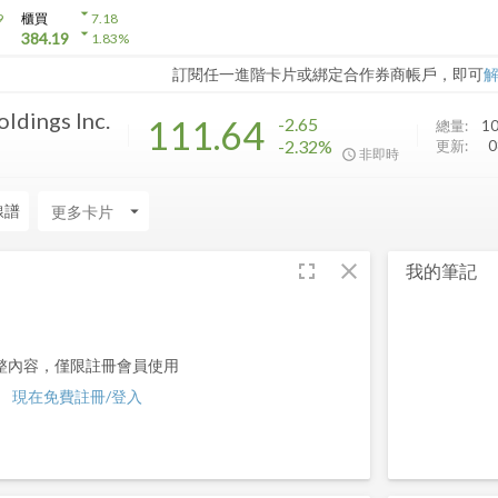
arrow_drop_down
9
櫃買
7.18
arrow_drop_down
384.19
1.83
%
訂閱任一進階卡片或綁定合作券商帳戶，即可
ldings Inc.
111.64
-2.65
總量:
10
-2.32%
更新:
0
非即時
線譜
arrow_drop_down
fullscreen
close
我的筆記
整內容，僅限註冊會員使用
現在免費註冊/登入