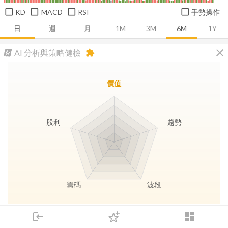
KD
MACD
RSI
手勢操作
日
週
月
1M
3M
6M
1Y
close
AI 分析與策略健檢
extension
價值
股利
趨勢
籌碼
波段
長線價值
趨勢動能
波段訊號
存股收息
login
dashboard
市場
追蹤
下單
交易
登入