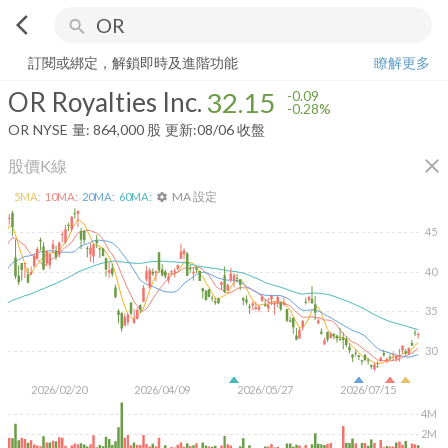
arrow_back_ios
search
OR Royalties Inc.
32.15
-0.28%
量:
864,000
股
訂閱或綁定，解鎖即時及進階功能
瞭解更多
OR Royalties Inc.
32.15
-0.09
-0.28%
OR
NYSE
量:
864,000
股
更新:
08/06 收盤
close
股價K線
MA 設定
5
MA:
10
MA:
20
MA:
60
MA:
settings
45
40
35
30
2026/02/20
2026/04/09
2026/05/27
2026/07/15
4M
2M