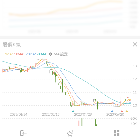
1400
具，讓投資判斷更有依據、更有信心。
1300
1200
1100
1000
900
2025/08
2025/09
2025/10
close
股價K線
MA 設定
5
MA:
10
MA:
20
MA:
60
MA:
settings
13
12
11
10
2023/01/24
2023/03/13
2023/04/28
2023/06/20
60K
40K
20K
login
dashboard
市場
追蹤
下單
交易
登入
KD
MACD
RSI
手勢操作