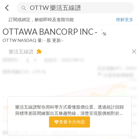
arrow_back_ios
search
OTTAWA BANCORP INC
-
-%
量:
-
股
訂閱或綁定，解鎖即時及進階功能
瞭解更多
OTTAWA BANCORP INC
-
-
-%
OTTW
NASDAQ
量:
-
股
更新:
-
close
樂活五線譜
extension
區間(年)
起始日：
2025/08/11
決定係數(R²)：
0.815
變異係數(CV)：
2.91
%
以還原股價繪製
1500
1400
1300
1200
樂活五線譜幫你用科學方式看懂股價位置。透過統計回歸
與標準差區間繪製出五條趨勢線，清楚呈現股價相對於長
1100
期均衡區間的位置。當股價落在上方紅色區間，代表股價
查看卡片內容
1000
已偏離長期平均、短線可能過熱；反之，若接近下方綠色
2025/08
2025/09
2025/09
2025/10
區間，則可能出現被低估的買進機會。五線譜不只是技術
收盤距離上限:
10.17
%
收盤距離下限:
38.09
%
1500
分析，更是幫助你掌握「合理價帶」與「長期趨勢」的工