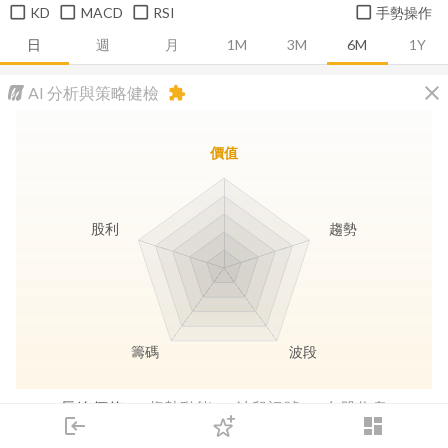
KD
MACD
RSI
手勢操作
日
週
月
1M
3M
6M
1Y
close
AI 分析與策略健檢
extension
價值
股利
趨勢
籌碼
波段
長線價值
趨勢動能
波段訊號
存股收息
login
dashboard
市場
追蹤
下單
交易
登入