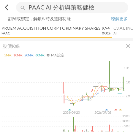
arrow_back_ios
search
訂閱或綁定，解鎖即時及進階功能
瞭解更多
PROEM ACQUISITION CORP I ORDINARY SHARES
9.94
C3.AI, INC
PAAC
0.00%
AI
close
股價K線
MA 設定
5
MA:
10
MA:
20
MA:
60
MA:
settings
10.1
10
9.9
2026/04/20
2026/07/02
150K
100K
50K