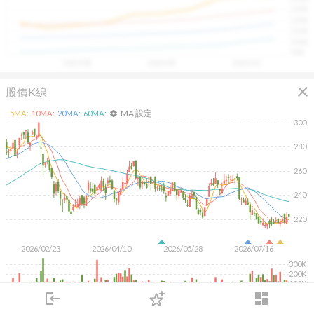
具，讓投資判斷更有依據、更有信心。
1300
1200
1100
1000
900
2025/08
2025/09
2025/10
close
股價K線
MA 設定
5
MA:
10
MA:
20
MA:
60
MA:
settings
300
280
260
240
220
2026/02/23
2026/04/10
2026/05/28
2026/07/16
300K
200K
100K
login
dashboard
KD
MACD
RSI
手勢操作
市場
追蹤
下單
交易
登入