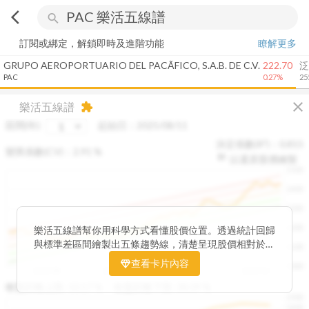
arrow_back_ios
search
訂閱或綁定，解鎖即時及進階功能
瞭解更多
GRUPO AEROPORTUARIO DEL PACÃ­FICO, S.A.B. DE C.V.
222.70
泛
PAC
0.27%
25
close
樂活五線譜
extension
區間(年)
起始日：
2025/08/11
決定係數(R²)：
0.815
變異係數(CV)：
2.91
%
以還原股價繪製
1500
1400
1300
1200
樂活五線譜幫你用科學方式看懂股價位置。透過統計回歸
與標準差區間繪製出五條趨勢線，清楚呈現股價相對於長
1100
期均衡區間的位置。當股價落在上方紅色區間，代表股價
查看卡片內容
1000
已偏離長期平均、短線可能過熱；反之，若接近下方綠色
2025/08
2025/09
2025/09
2025/10
區間，則可能出現被低估的買進機會。五線譜不只是技術
收盤距離上限:
10.17
%
收盤距離下限:
38.09
%
1500
分析，更是幫助你掌握「合理價帶」與「長期趨勢」的工
1400