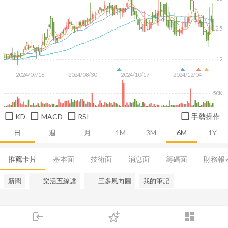
12.5
12
2024/07/16
2024/08/30
2024/10/17
2024/12/04
50K
KD
MACD
RSI
手勢操作
日
週
月
1M
3M
6M
1Y
推薦卡片
基本面
技術面
消息面
籌碼面
財務報
新聞
樂活五線譜
三多風向圖
我的筆記
login
dashboard
市場
追蹤
下單
交易
登入