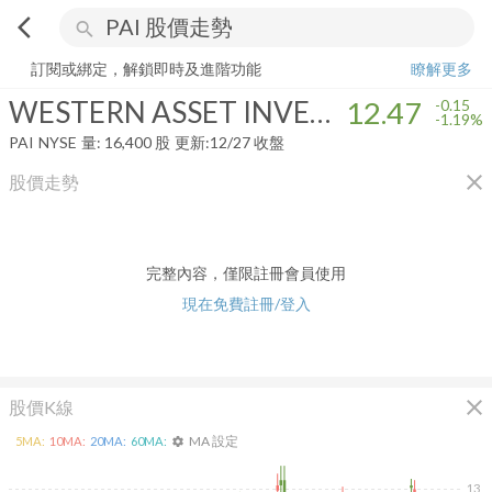
arrow_back_ios
search
WESTERN ASSET INVESTMENT GRADE INCO
12.47
-1.19%
量:
16,
訂閱或綁定，解鎖即時及進階功能
瞭解更多
WESTERN ASSET INVESTMENT GRADE INCO
12.47
-0.15
-1.19%
PAI
NYSE
量:
16,400
股
更新:
12/27 收盤
close
股價走勢
完整內容，僅限註冊會員使用
現在免費註冊/登入
close
股價K線
MA 設定
5
MA:
10
MA:
20
MA:
60
MA:
settings
13