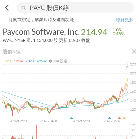
arrow_back_ios
search
Paycom Software, Inc.
214.94
-0.48%
量:
1,134,000
股
訂閱或綁定，解鎖即時及進階功能
瞭解更多
Paycom Software, Inc.
214.94
-1.03
-0.48%
PAYC
NYSE
量:
1,134,000
股
更新:
08/07 收盤
close
股價K線
MA 設定
5
MA:
10
MA:
20
MA:
60
MA:
settings
220
200
180
160
140
120
2026/02/23
2026/04/10
2026/05/28
2026/07/16
15M
10M
5M