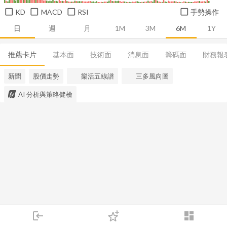
KD
MACD
RSI
手勢操作
日
週
月
1M
3M
6M
1Y
推薦卡片
基本面
技術面
消息面
籌碼面
財務報
新聞
股價走勢
樂活五線譜
三多風向圖
AI 分析與策略健檢
login
dashboard
市場
追蹤
下單
交易
登入