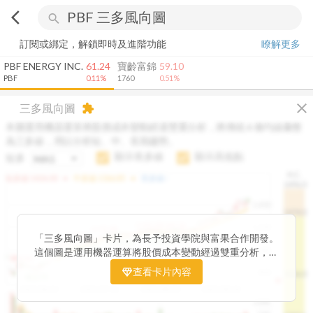
arrow_back_ios
search
訂閱或綁定，解鎖即時及進階功能
瞭解更多
PBF ENERGY INC.
61.24
寶齡富錦
59.10
PBF
0.11%
1760
0.51%
close
三多風向圖
extension
本圖運用機器運算將股價成本變動經過雙重分析，將傳統 6 條均線彙整
為三多線，用以分析短、中、長期趨勢。
顯示長多線
顯示高低點
短多
H.C.
arrow_drop_up
arrow_drop_up
短多線:
1426.00
中多線:
1366.85
長多線:
-
1496.0
1,400
1474.0
1195.22
1185.26
1,200
1155.38
1100.60
「三多風向圖」卡片，為長予投資學院與富果合作開發。
1140.44
1130.48
1120.52
1060.76
1,000
這個圖是運用機器運算將股價成本變動經過雙重分析，把
899.40
傳統 6 條均線彙整為三多線，用以分析短、中、長期股價
查看卡片內容
800
1426.0
812.75
趨勢。
2025/04/23
2025/07/16
2025/08/20
2025/09/24
100K