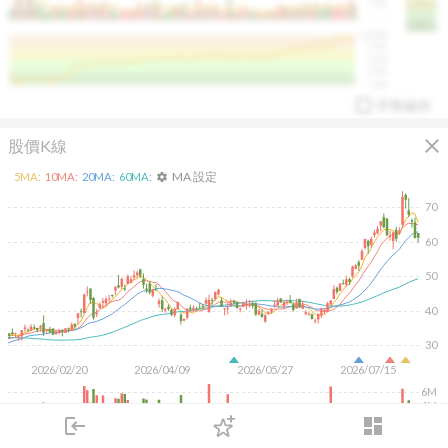
50K
1393.1
1381.1
%
100%
%
75%
%
50%
%
25%
%
0%
手勢操作
close
股價K線
MA 設定
5
MA:
10
MA:
20
MA:
60
MA:
settings
70
60
arrow_drop_up
PL 指標:
94.88
%
50
40
30
2026/02/20
2026/04/09
2026/05/27
2026/07/15
6M
4M
2M
login
dashboard
市場
追蹤
下單
交易
登入