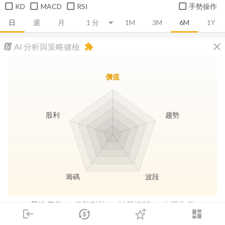
KD
MACD
RSI
手勢操作
日
週
月
1M
3M
6M
1Y
close
AI 分析與策略健檢
extension
價值
股利
趨勢
籌碼
波段
長線價值
趨勢動能
波段訊號
存股收息
login
dashboard
市場
追蹤
下單
交易
登入