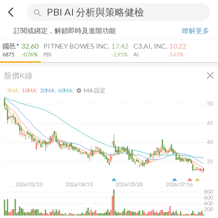
arrow_back_ios
search
訂閱或綁定，解鎖即時及進階功能
瞭解更多
國邑*
32.60
PITNEY BOWES INC.
17.42
C3.AI, INC.
10.22
6875
-0.76%
PBI
-2.95%
AI
3.65%
close
股價K線
MA 設定
5
MA:
10
MA:
20
MA:
60
MA:
settings
50
45
40
35
2026/02/10
2026/04/10
2026/05/28
2026/07/16
800
600
400
200