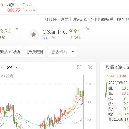
arrow_drop_up
94
櫃買
8.72
arrow_drop_up
383.75
2.33
%
訂閱任一進階卡片或綁定合作券商帳戶，即可
close
close
3.34
9.91
C3.ai, Inc.
93%
-1.39%
AI
US
樂活五線譜
股價走勢
arrow_drop_down
fullscreen
close
股價K線
C3.
MA 設定
5
MA:
10
MA:
2026/08/05
140
開
:
10.0
高
:
10.1
低
:
9.8
130
收
:
9.9
跌
:
-0.1
幅
:
-1.39
量
:
2,988仟
120