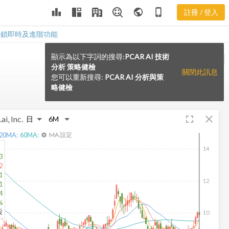
leaderboard
public
phone_iphone
註冊 / 登入
解鎖即時及進階功能
顯示為以下字詞的搜尋:
PCAR AI 技術
VS
分析 策略健檢
關閉此訊息
您可以重新搜尋:
PCAR AI 分析與策
略健檢
fullscreen
close
ai, Inc.
20
MA:
60
MA:
MA 設定
settings
14
3
2
1
12
1
4
%
股
10