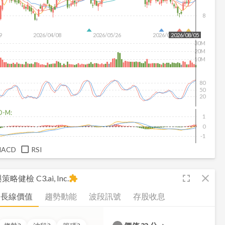
8
9
2026/04/08
2026/05/26
2026/07/14
2026/08/05
30M
20M
10M
80
50
20
D-M:
1
0
-1
MACD
RSI
fullscreen
close
析與策略健檢
C3.ai, Inc.
extension
長線價值
趨勢動能
波段訊號
存股收息