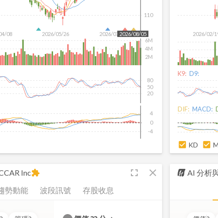
110
04/08
2026/05/26
2026/07/14
2026/02/1
2026/08/05
6M
4M
2M
K9:
D9:
80
50
20
DIF:
MACD:
4
0
-4
KD
fullscreen
close
CCAR Inc
AI 分
extension
趨勢動能
波段訊號
存股收息