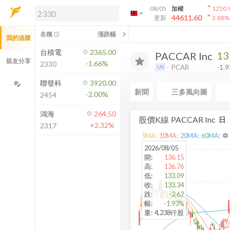
arrow_drop_up
08/05
加權
1250.
arrow_drop_down
arrow_drop_up
解鎖即時行情及進階功能
44611.60
更新
2.88
%
「綁定合作券商帳戶」或「訂閱任一
chevron_left
名稱
漲跌幅
info_outline
我的追蹤
方案」，即可解鎖以下功能：
即時行情
台積電
2365.00
13
PACCAR Inc
即時市況與排行
親友分享
-1.66%
2330
-1.
PCAR
US
到價通知
成交金額熱力圖
聯發科
3920.00
edit_note
新聞
三多風向圖
-2.00%
2454
前往方案訂閱
如何綁定合作券商
鴻海
264.50
股價K線
PACCAR Inc
+2.32%
2317
5
MA:
10
MA:
20
MA:
60
MA:
settings
2026/08/05
開
:
136.15
高
:
136.76
低
:
133.09
收
:
133.34
跌
:
-2.62
幅
:
-1.93%
量
:
4,238仟股