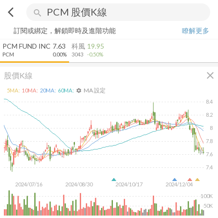
arrow_back_ios
search
訂閱或綁定，解鎖即時及進階功能
瞭解更多
PCM FUND INC
7.63
科風
19.95
PCM
0.00%
3043
-0.50%
close
股價K線
MA 設定
5
MA:
10
MA:
20
MA:
60
MA:
settings
8.4
8.2
8
7.8
7.6
7.4
2024/07/16
2024/08/30
2024/10/17
2024/12/04
100K
50K