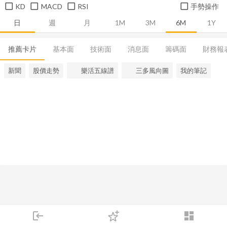
KD
MACD
RSI
手勢操作
日
週
月
1M
3M
6M
1Y
推薦卡片
基本面
技術面
消息面
籌碼面
財務報
新聞
股價走勢
樂活五線譜
三多風向圖
我的筆記
login
dashboard
市場
追蹤
下單
交易
登入