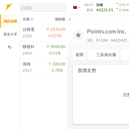
arrow_drop_down
08/07
加權
170.7
arrow_drop_down
arrow_drop_down
解鎖即時行情及進階功能
44225.91
更新
0.38
%
「綁定合作券商帳戶」或「訂閱任一
chevron_left
名稱
漲跌幅
info_outline
我的追蹤
方案」，即可解鎖以下功能：
即時行情
台積電
2370.00
Points.com Inc.
即時市況與排行
親友分享
+0.21%
2330
到價通知
PCOM
NASDAQ
US
成交金額熱力圖
聯發科
3900.00
edit_note
-0.51%
2454
前往方案訂閱
新聞
三多風向圖
如何綁定合作券商
鴻海
260.00
股價走勢
-1.70%
2317
完