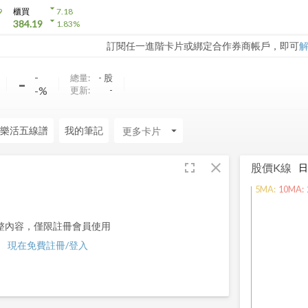
arrow_drop_down
9
櫃買
7.18
arrow_drop_down
384.19
1.83
%
訂閱任一進階卡片或綁定合作券商帳戶，即可
-
-
總量:
-
股
-%
更新:
-
樂活五線譜
我的筆記
arrow_drop_down
fullscreen
close
股價K線
5
MA:
10
MA:
整內容，僅限註冊會員使用
現在免費註冊/登入