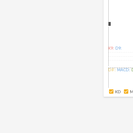
K9:
D9:
DIF:
MACD:
KD