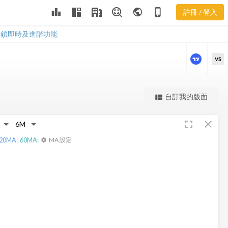
PCOM 股價走
leaderboard
public
phone_iphone
註冊 / 登入
勢
PCOM 股價走勢
解鎖即時及進階功能
VS
更強大的進階價量圖表
自訂我的版面
view_quilt
完整內容，僅限註冊會員使用
fullscreen
close
註冊/登入解鎖
20
MA:
60
MA:
MA 設定
settings