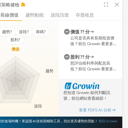
fullscreen
close
析與策略健檢
extension
長線價值
趨勢動能
波段訊號
存股收息
價值
??
分
趨勢
?
波段
?
籌碼
?
公司是否具有長期投資價
股利
?
值？前往 Growin 看更多細
價值
節
股利
??
分
想評估殖利率與配息高
低？前往 Growin 看更多細
趨勢
節
想知道 Growin 如何判斷訊
號，前往網站查看細節！
波段
查看 PDFS AI 分析
 對的進場時機！來認識 AI 技術面輔助工具，找出更具優勢的買點！
前往 Growin