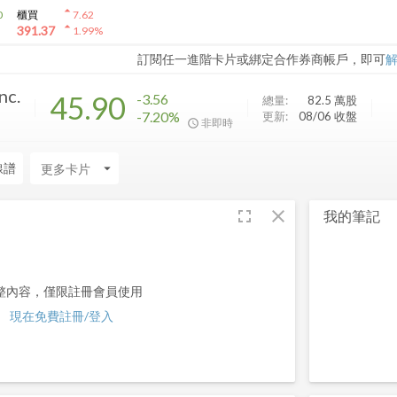
arrow_drop_up
0
櫃買
7.62
arrow_drop_up
391.37
1.99
%
訂閱任一進階卡片或綁定合作券商帳戶，即可
nc.
45.90
-3.56
總量:
82.5 萬
股
-7.20%
更新:
08/06 收盤
非即時
線譜
arrow_drop_down
fullscreen
close
我的筆記
整內容，僅限註冊會員使用
現在免費註冊/登入