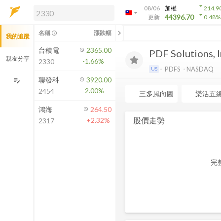
arrow_drop_down
08/06
加權
214.9
arrow_drop_down
arrow_drop_down
解鎖即時行情及進階功能
44396.70
更新
0.48
%
「綁定合作券商帳戶」或「訂閱任一
chevron_left
名稱
漲跌幅
info_outline
我的追蹤
方案」，即可解鎖以下功能：
即時行情
台積電
2365.00
PDF Solutions, I
即時市況與排行
親友分享
-1.66%
2330
到價通知
PDFS
NASDAQ
US
成交金額熱力圖
聯發科
3920.00
edit_note
-2.00%
2454
前往方案訂閱
三多風向圖
樂活五
如何綁定合作券商
鴻海
264.50
股價走勢
+2.32%
2317
完