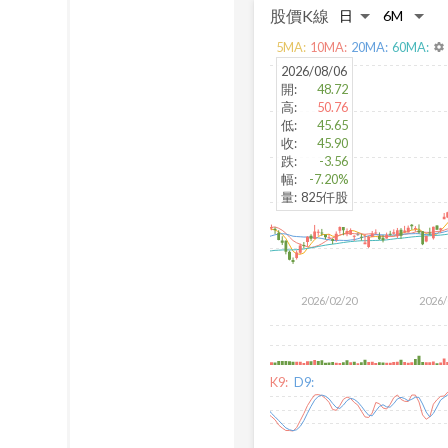
股價K線
5
MA:
10
MA:
20
MA:
60
MA:
settings
2026/08/06
開
:
48.72
高
:
50.76
低
:
45.65
收
:
45.90
跌
:
-3.56
幅
:
-7.20%
量
:
825仟股
2026/02/20
2026/
K9:
D9: