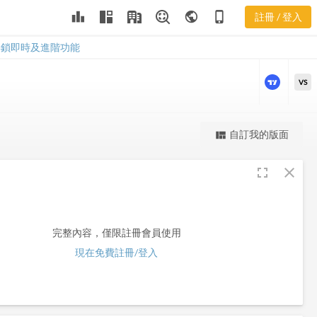
leaderboard
public
phone_iphone
註冊 / 登入
PDFS
PDFS
解鎖即時及進階功能
VS
更強大的進階價量圖表
自訂我的版面
view_quilt
完整內容，僅限註冊會員使用
fullscreen
close
註冊/登入解鎖
完整內容，僅限註冊會員使用
現在免費註冊/登入