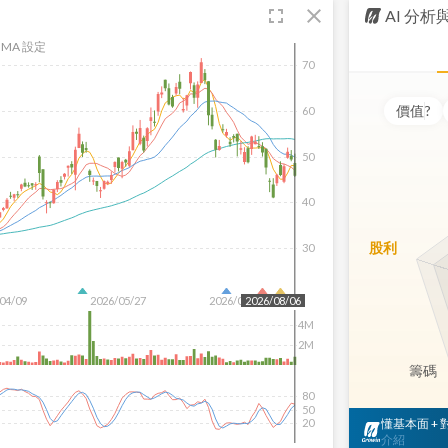
fullscreen
close
AI 分
MA 設定
70
價值
?
60
50
40
股利
30
04/09
2026/05/27
2026/07/15
2026/08/06
4M
2M
籌碼
80
50
懂基本面 +
20
介紹