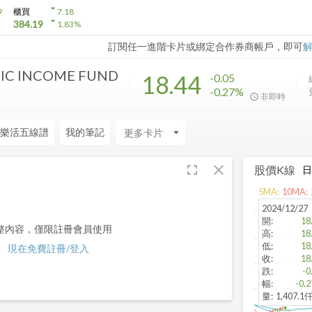
arrow_drop_down
9
櫃買
7.18
arrow_drop_down
384.19
1.83
%
訂閱任一進階卡片或綁定合作券商帳戶，即可
IC INCOME FUND
18.44
-0.05
-0.27%
非即時
樂活五線譜
我的筆記
arrow_drop_down
fullscreen
close
股價K線
5
MA:
10
MA:
2024/12/27
開
:
18
整內容，僅限註冊會員使用
高
:
18
低
:
18
現在免費註冊/登入
收
:
18
跌
:
-0
幅
:
-0.
量
:
1,407.