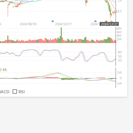
19
18.5
6
2024/08/30
2024/10/17
2024/12/04
2024/12/27
8M
6M
4M
2M
80
50
20
D-M:
0.4
0
-0.4
MACD
RSI