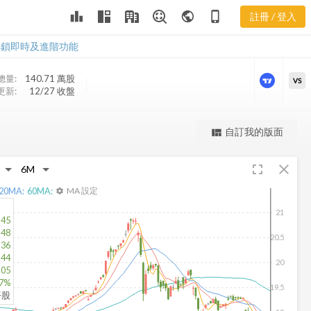
leaderboard
public
phone_iphone
註冊 / 登入
PDI 股價走勢
PDI 股價走勢
解鎖即時及進階功能
總量:
140.71 萬
股
VS
更新:
12/27 收盤
更強大的進階價量圖表
自訂我的版面
view_quilt
完整內容，僅限註冊會員使用
fullscreen
close
註冊/登入解鎖
20
MA:
60
MA:
MA 設定
settings
21
.45
.48
20.5
.36
.44
20
.05
27%
19.5
1仟股