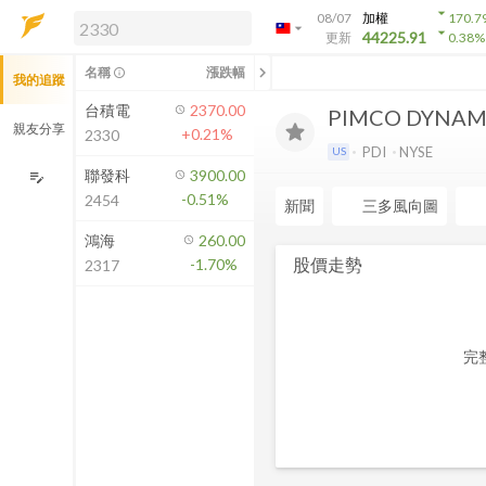
arrow_drop_down
08/07
加權
170.7
arrow_drop_down
arrow_drop_down
解鎖即時行情及進階功能
44225.91
更新
0.38
%
「綁定合作券商帳戶」或「訂閱任一
chevron_left
名稱
漲跌幅
info_outline
我的追蹤
方案」，即可解鎖以下功能：
即時行情
台積電
2370.00
PIMCO DYNAM
即時市況與排行
親友分享
+0.21%
2330
到價通知
PDI
NYSE
US
成交金額熱力圖
聯發科
3900.00
edit_note
-0.51%
2454
前往方案訂閱
新聞
三多風向圖
如何綁定合作券商
鴻海
260.00
股價走勢
-1.70%
2317
完