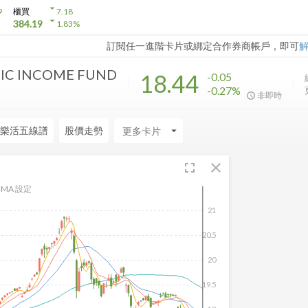
arrow_drop_down
9
櫃買
7.18
arrow_drop_down
384.19
1.83
%
訂閱任一進階卡片或綁定合作券商帳戶，即可
IC INCOME FUND
18.44
-0.05
-0.27%
非即時
樂活五線譜
股價走勢
arrow_drop_down
fullscreen
close
MA 設定
21
20.5
20
19.5