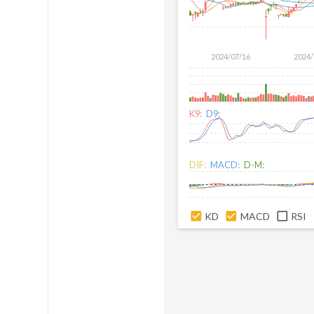
2024/07/16
2024/
K9:
D9:
DIF:
MACD:
D-M:
KD
MACD
RSI