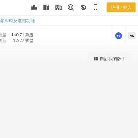
leaderboard
public
phone_iphone
註冊 / 登入
PDI 股價K線
PDI 股價K線
解鎖即時及進階功能
總量:
140.71 萬
股
VS
更新:
12/27 收盤
更強大的進階價量圖表
自訂我的版面
view_quilt
完整內容，僅限註冊會員使用
註冊/登入解鎖