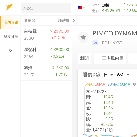
arrow_drop_down
08/07
加權
170.7
arrow_drop_down
arrow_drop_down
解鎖即時行情及進階功能
44225.91
更新
0.38
%
「綁定合作券商帳戶」或「訂閱任一
chevron_left
名稱
漲跌幅
info_outline
我的追蹤
方案」，即可解鎖以下功能：
即時行情
台積電
2370.00
PIMCO DYNAM
即時市況與排行
親友分享
+0.21%
2330
到價通知
PDI
NYSE
US
成交金額熱力圖
聯發科
3900.00
edit_note
-0.51%
2454
前往方案訂閱
新聞
三多風向圖
如何綁定合作券商
鴻海
260.00
股價K線
-1.70%
2317
5
MA:
10
MA:
20
MA:
60
MA:
settings
2024/12/27
開
:
18.45
高
:
18.48
低
:
18.36
收
:
18.44
跌
:
-0.05
幅
:
-0.27%
量
:
1,407.1仟股