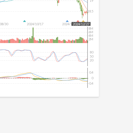
19
18.5
08/30
2024/10/17
2024/12/04
2024/12/27
8M
6M
4M
2M
80
50
20
0.4
0
-0.4