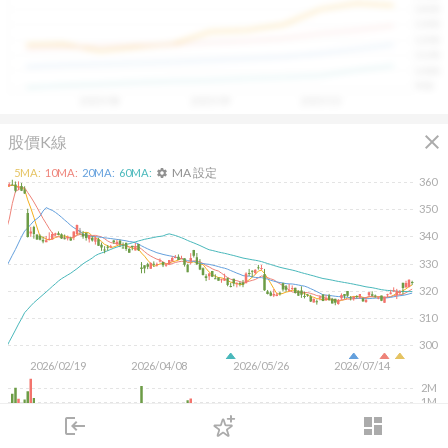
1400
具，讓投資判斷更有依據、更有信心。
1300
1200
1100
1000
900
2025/08
2025/09
2025/10
close
股價K線
MA 設定
5
MA:
10
MA:
20
MA:
60
MA:
settings
360
350
340
330
320
310
300
2026/02/19
2026/04/08
2026/05/26
2026/07/14
2M
1M
500K
login
dashboard
市場
追蹤
下單
交易
登入
KD
MACD
RSI
手勢操作