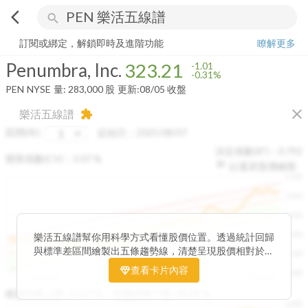
arrow_back_ios
search
Penumbra, Inc.
323.21
-0.31%
量:
283,000
股
訂閱或綁定，解鎖即時及進階功能
瞭解更多
Penumbra, Inc.
323.21
-1.01
-0.31%
PEN
NYSE
量:
283,000
股
更新:
08/05 收盤
close
樂活五線譜
extension
區間(年)
起始日：
2025/08/07
決定係數(R²)：
0.792
變異係數(CV)：
3.07
%
以還原股價繪製
1500
1400
1300
1200
樂活五線譜幫你用科學方式看懂股價位置。透過統計回歸
與標準差區間繪製出五條趨勢線，清楚呈現股價相對於長
1100
期均衡區間的位置。當股價落在上方紅色區間，代表股價
查看卡片內容
1000
已偏離長期平均、短線可能過熱；反之，若接近下方綠色
2025/08
2025/09
2025/09
2025/10
區間，則可能出現被低估的買進機會。五線譜不只是技術
收盤距離上限:
10.17
%
收盤距離下限:
38.09
%
1500
分析，更是幫助你掌握「合理價帶」與「長期趨勢」的工