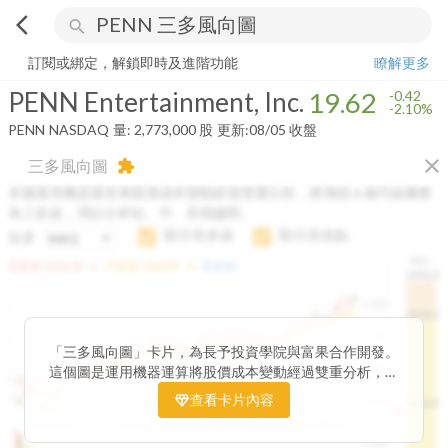
arrow_back_ios
search
PENN Entertainment, Inc.
19.62
-2.10%
量:
2,773,000
股
訂閱或綁定，解鎖即時及進階功能
瞭解更多
PENN Entertainment, Inc.
19.62
-0.42
-2.10%
PENN
NASDAQ
量:
2,773,000
股
更新:
08/05 收盤
close
三多風向圖
extension
本圖運用機器運算將股價成本變動經過雙重分析，將傳統 6 條均線彙整
為三多線，用以分析短、中、長期趨勢。
顯示長多線
顯示高低點
短多
H.C.
arrow_drop_up
arrow_drop_up
短多線:
1426.00
中多線:
1366.85
長多線:
-
1496.0
1,400
1474.0
1195.22
1185.26
1,200
1155.38
1100.60
「三多風向圖」卡片，為長予投資學院與富果合作開發。
1140.44
1130.48
1120.52
1060.76
1,000
這個圖是運用機器運算將股價成本變動經過雙重分析，把
899.40
傳統 6 條均線彙整為三多線，用以分析短、中、長期股價
查看卡片內容
800
1426.0
812.75
趨勢。
2025/04/23
2025/07/16
2025/08/20
2025/09/24
100K