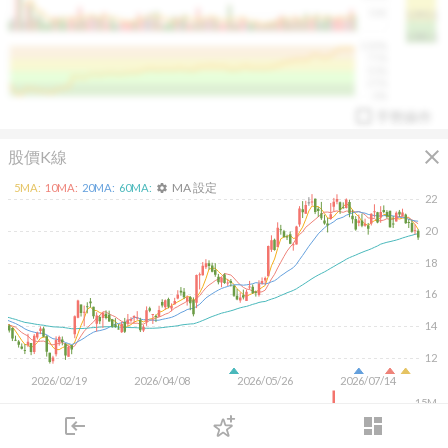
50K
1393.1
1381.1
%
100%
%
75%
%
50%
%
25%
%
0%
手勢操作
close
股價K線
MA 設定
5
MA:
10
MA:
20
MA:
60
MA:
settings
22
20
18
arrow_drop_up
PL 指標:
94.88
%
16
14
12
2026/02/19
2026/04/08
2026/05/26
2026/07/14
15M
10M
login
dashboard
5M
市場
追蹤
下單
交易
登入