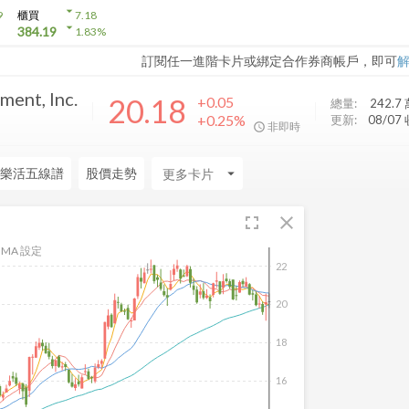
arrow_drop_down
9
櫃買
7.18
arrow_drop_down
384.19
1.83
%
訂閱任一進階卡片或綁定合作券商帳戶，即可
ent, Inc.
20.18
+0.05
總量:
242.7
+0.25%
更新:
08/07
非即時
樂活五線譜
股價走勢
arrow_drop_down
fullscreen
close
MA 設定
22
20
18
16