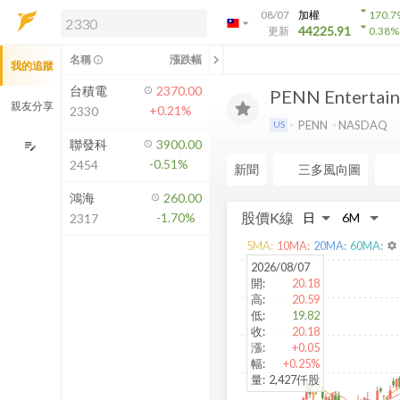
arrow_drop_down
08/07
加權
170.7
arrow_drop_down
arrow_drop_down
解鎖即時行情及進階功能
44225.91
更新
0.38
%
「綁定合作券商帳戶」或「訂閱任一
chevron_left
名稱
漲跌幅
info_outline
我的追蹤
方案」，即可解鎖以下功能：
即時行情
台積電
2370.00
PENN Entertainm
即時市況與排行
親友分享
+0.21%
2330
到價通知
PENN
NASDAQ
US
成交金額熱力圖
聯發科
3900.00
edit_note
-0.51%
2454
前往方案訂閱
新聞
三多風向圖
如何綁定合作券商
鴻海
260.00
股價K線
-1.70%
2317
5
MA:
10
MA:
20
MA:
60
MA:
settings
2026/08/07
開
:
20.18
高
:
20.59
低
:
19.82
收
:
20.18
漲
:
+0.05
幅
:
+0.25%
量
:
2,427仟股