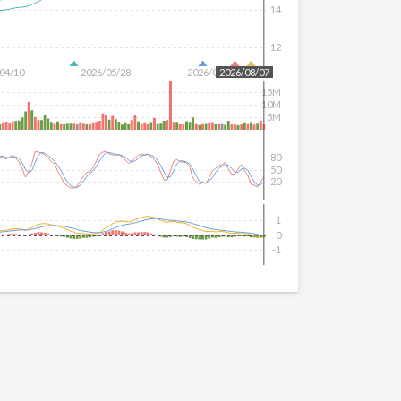
14
12
04/10
2026/05/28
2026/07/16
2026/08/07
15M
10M
5M
80
50
20
1
0
-1