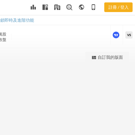
PENN 股價K
leaderboard
public
phone_iphone
註冊 / 登入
線
PENN 股價K線
解鎖即時及進階功能
 萬
股
VS
 收盤
更強大的進階價量圖表
自訂我的版面
view_quilt
完整內容，僅限註冊會員使用
註冊/登入解鎖