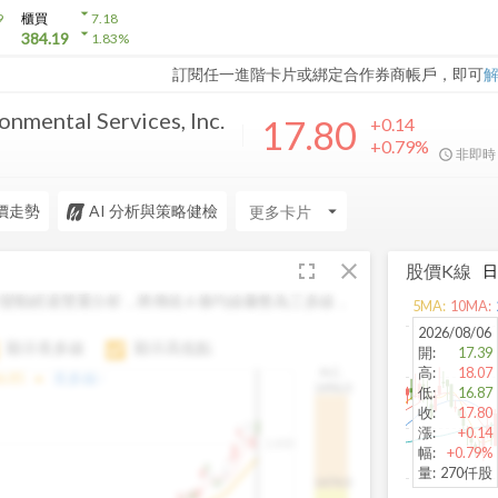
arrow_drop_down
9
櫃買
7.18
arrow_drop_down
384.19
1.83
%
訂閱任一進階卡片或綁定合作券商帳戶，即可
onmental Services, Inc.
17.80
+0.14
+0.79%
非即時
價走勢
AI 分析與策略健檢
arrow_drop_down
fullscreen
close
股價K線
變動經過雙重分析，將傳統 6 條均線彙整為三多線，
5
MA:
10
MA:
。
2026/08/06
顯示長多線
顯示高低點
開
:
17.39
高
:
18.07
H.C.
arrow_drop_up
6.85
長多線:
-
1496.0
低
:
16.87
收
:
17.80
漲
:
+0.14
1,400
幅
:
+0.79%
量
:
270仟股
1474.0