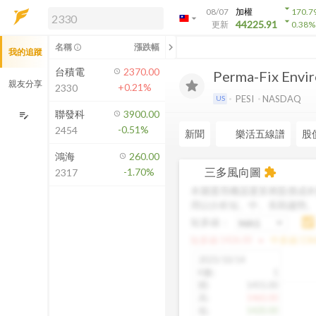
arrow_drop_down
08/07
加權
170.7
arrow_drop_down
arrow_drop_down
解鎖即時行情及進階功能
44225.91
更新
0.38
%
「綁定合作券商帳戶」或「訂閱任一
chevron_left
名稱
漲跌幅
info_outline
我的追蹤
方案」，即可解鎖以下功能：
即時行情
台積電
2370.00
Perma-Fix Envir
即時市況與排行
親友分享
+0.21%
2330
到價通知
PESI
NASDAQ
US
成交金額熱力圖
聯發科
3900.00
edit_note
-0.51%
2454
前往方案訂閱
新聞
樂活五線譜
股
如何綁定合作券商
鴻海
260.00
三多風向圖
-1.70%
extension
2317
本圖運用機器運算將股價成本
用以分析短、中、長期趨勢
短多線：
arrow_drop_up
短多線:
1426.00
中多線:
136
2025/10/14
K數
:
1
開
:
1455.00
高
:
1460.00
低
:
1420.00