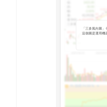
收
:
1425.00
跌
:
-30.00
1155.
幅
:
-2.06%
1100.60
量
:
42,092張
量5MA
:
▲ 43,010張
1060.76
三多量
:
-
「三多風向圖」
899.40
這個圖是運用機
傳統 6 條均線
趨勢。
812.75
2025/04/23
2025/07/
arrow_drop_up
100%
PL 指標:
94.88
%
75%
50%
25%