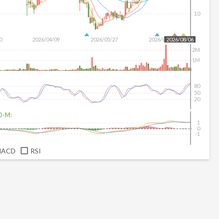
10
0
2026/04/09
2026/05/27
2026/07/15
2026/08/06
2M
1M
80
50
20
D-M:
1
0
-1
MACD
RSI