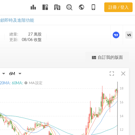
PESI 三多風
leaderboard
public
phone_iphone
註冊 / 登入
向圖
PESI 三多風向圖
解鎖即時及進階功能
總量:
27 萬
股
VS
更新:
08/06 收盤
更強大的進階價量圖表
自訂我的版面
view_quilt
完整內容，僅限註冊會員使用
fullscreen
close
註冊/登入解鎖
20
MA:
60
MA:
MA 設定
settings
18
16
14
12