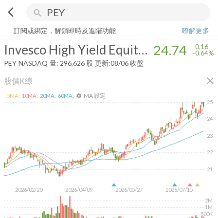
arrow_back_ios
search
Invesco High Yield Equity Dividend Achievers ETF
24.74
-0.64%
量:
29
訂閱或綁定，解鎖即時及進階功能
瞭解更多
Invesco High Yield Equity Dividend Achievers ETF
24.74
-0.16
-0.64%
PEY
NASDAQ
量:
296,626
股
更新:
08/06 收盤
close
股價K線
MA 設定
5
MA:
10
MA:
20
MA:
60
MA:
settings
25
24
23
22
21
2026/02/20
2026/04/09
2026/05/27
2026/07/15
2M
1M
500K