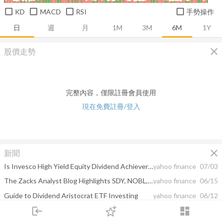
KD
MACD
RSI
手勢操作
日
週
月
1M
3M
6M
1Y
close
股價走勢
完整內容，僅限註冊會員使用
現在免費註冊/登入
close
新聞
Is Invesco High Yield Equity Dividend Achievers ETF (PEY) a Strong ETF Right Now?
yahoo finance
07/03
The Zacks Analyst Blog Highlights SDY, NOBL, OUSA, PFM, PEY and SNPD
yahoo finance
06/15
Guide to Dividend Aristocrat ETF Investing
yahoo finance
06/12
login
dashboard
An ETF Retirement Portfolio for Moderate-Risk Investors
yahoo finance
06/12
市場
追蹤
下單
交易
登入