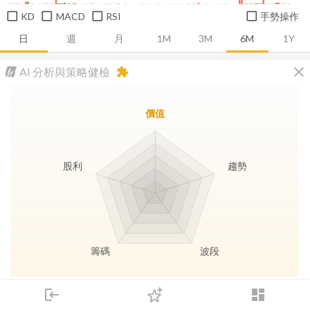
KD
MACD
RSI
手勢操作
日
週
月
1M
3M
6M
1Y
close
AI 分析與策略健檢
extension
價值
股利
趨勢
籌碼
波段
長線價值
趨勢動能
波段訊號
存股收息
login
dashboard
市場
追蹤
下單
交易
登入