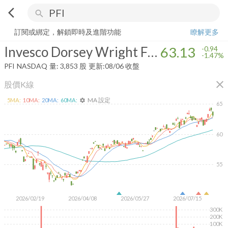
arrow_back_ios
search
Invesco Dorsey Wright Financial Momentum ETF
63.13
-1.47%
量:
3,8
訂閱或綁定，解鎖即時及進階功能
瞭解更多
Invesco Dorsey Wright Financial Momentum ETF
63.13
-0.94
-1.47%
PFI
NASDAQ
量:
3,853
股
更新:
08/06 收盤
close
股價K線
MA 設定
5
MA:
10
MA:
20
MA:
60
MA:
settings
65
60
55
2026/02/19
2026/04/08
2026/05/27
2026/07/15
300K
200K
100K