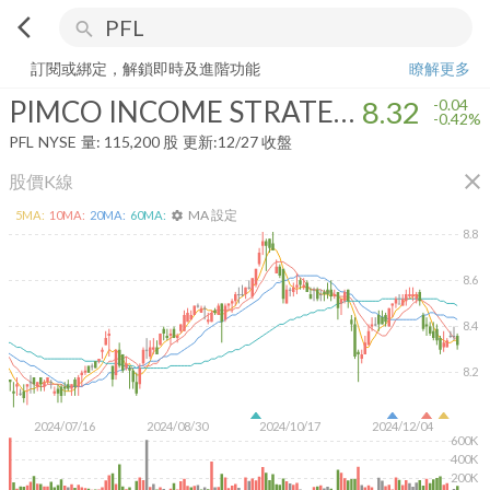
arrow_back_ios
search
PIMCO INCOME STRATEGY FUND
8.32
-0.42%
量:
115,200
股
訂閱或綁定，解鎖即時及進階功能
瞭解更多
PIMCO INCOME STRATEGY FUND
8.32
-0.04
-0.42%
PFL
NYSE
量:
115,200
股
更新:
12/27 收盤
close
股價K線
MA 設定
5
MA:
10
MA:
20
MA:
60
MA:
settings
8.8
8.6
8.4
8.2
2024/07/16
2024/08/30
2024/10/17
2024/12/04
600K
400K
200K