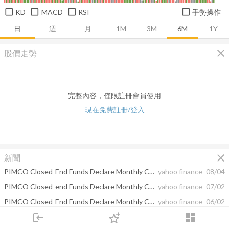
KD
MACD
RSI
手勢操作
日
週
月
1M
3M
6M
1Y
close
股價走勢
完整內容，僅限註冊會員使用
現在免費註冊/登入
close
新聞
PIMCO Closed-End Funds Declare Monthly Common Share Distributions
yahoo finance
08/04
PIMCO Closed-end Funds Declare Monthly Common Share Distributions
yahoo finance
07/02
PIMCO Closed-End Funds Declare Monthly Common Share Distributions
yahoo finance
06/02
login
dashboard
Invesco Canada announces cash distributions for its ETFs
yahoo finance
05/22
市場
追蹤
下單
交易
登入