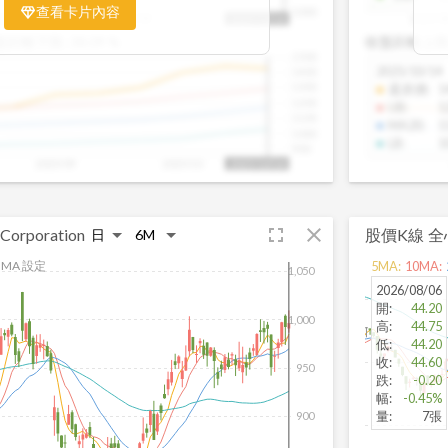
置。當股價落在上方紅色區間，代表股價
查看卡片內容
1000
025/09
2025/09
2025/10
2025/0
2025/10/14
、短線可能過熱；反之，若接近下方綠色
盤距離下限:
38.09
%
收盤距離上限
現被低估的買進機會。五線譜不只是技術
1500
你掌握「合理價帶」與「長期趨勢」的工
2025/10/14
1400
更有依據、更有信心。
1300
還原價
:
1
1200
UB
:
1
1100
MA20
:
1
1000
LB
:
1
900
2025/09
2025/10
2025/10/14
fullscreen
close
 Corporation
股價K線
全
MA 設定
5
MA:
10
MA:
1,050
2026/08/06
開
:
44.20
1,000
高
:
44.75
低
:
44.20
收
:
44.60
950
跌
:
-0.20
幅
:
-0.45%
量
:
7張
900