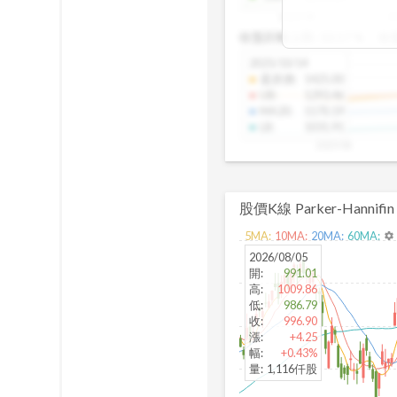
期均衡區間的位
2025/08
2
已偏離長期平均
收盤距離上限:
10.17
%
收
區間，則可能出
分析，更是幫助
2025/10/14
具，讓投資判斷
還原價
:
1425.00
UB
:
1293.46
MA20
:
1170.19
LB
:
1031.91
2025/08
股價K線
Parker-Hannifin
5
MA:
10
MA:
20
MA:
60
MA:
settings
2026/08/05
開
:
991.01
高
:
1009.86
低
:
986.79
收
:
996.90
漲
:
+4.25
幅
:
+0.43%
量
:
1,116仟股