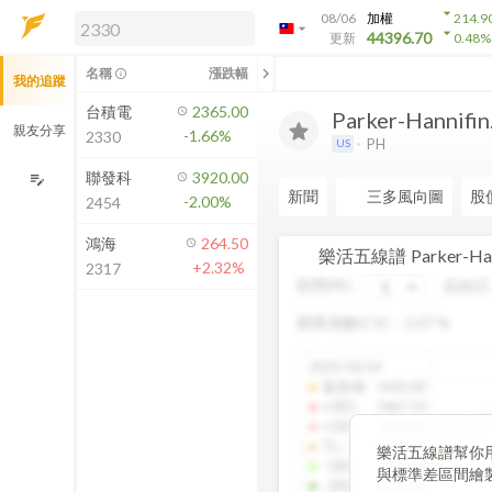
arrow_drop_down
08/06
加權
214.9
arrow_drop_down
arrow_drop_down
解鎖即時行情及進階功能
44396.70
更新
0.48
%
「綁定合作券商帳戶」或「訂閱任一
chevron_left
名稱
漲跌幅
info_outline
我的追蹤
方案」，即可解鎖以下功能：
即時行情
台積電
2365.00
Parker-Hannifin.
即時市況與排行
親友分享
-1.66%
2330
PH
US
到價通知
成交金額熱力圖
聯發科
3920.00
edit_note
新聞
三多風向圖
股
-2.00%
2454
前往方案訂閱
如何綁定合作券商
鴻海
264.50
樂活五線譜
Parker-Ha
+2.32%
2317
區間(年)
起始日
變異係數(CV)：
3.07
%
2025/10/14
還原價
:
1425.00
+2SD
:
1467.55
+1SD
:
1425.82
TL
:
1383.61
樂活五線譜幫你
-1SD
:
1341.04
與標準差區間繪
-2SD
:
1298.10