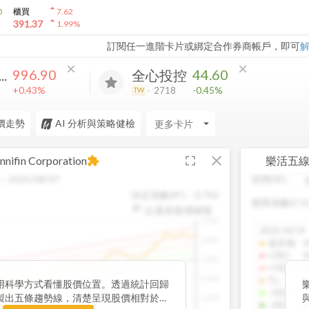
arrow_drop_up
0
櫃買
7.62
arrow_drop_up
391.37
1.99
%
訂閱任一進階卡片或綁定合作券商帳戶，即可
close
close
996.90
44.60
..
全心投控
+0.43%
-0.45%
2718
TW
價走勢
AI 分析與策略健檢
arrow_drop_down
fullscreen
close
nnifin Corporation
樂活五
extension
：
2025/08/07
區間(年)
決定係數(R²)：
0.792
變異係數(CV
以還原股價繪製
1500
2025/10/14
1400
還原價
:
1
+2SD
:
1
1300
+1SD
:
1
1200
TL
:
1
用科學方式看懂股價位置。透過統計回歸
-1SD
:
1
製出五條趨勢線，清楚呈現股價相對於長
1100
-2SD
:
1