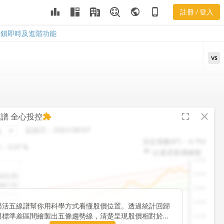
PH 樂活五線
leaderboard
public
phone_iphone
註冊 / 登入
譜
PH 樂活五線譜
解鎖即時及進階功能
VS
fullscreen
close
線譜
全心投控
extension
起始日：
2025/08/07
決定係數(R²)：
0.792
)：
3.07
%
以還原股價繪製
1500
1400
425.00
467.55
1300
425.82
1200
383.61
樂活五線譜幫你用科學方式看懂股價位置。透過統計回歸
341.04
與標準差區間繪製出五條趨勢線，清楚呈現股價相對於長
1100
298.10