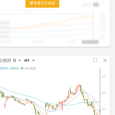
期均衡區間的位置。當股價落在上方紅色區間，代表股價
查看卡片內容
1000
8
2025/09
2025/09
2025/10
2025/10/14
已偏離長期平均、短線可能過熱；反之，若接近下方綠色
:
10.17
%
收盤距離下限:
38.09
%
區間，則可能出現被低估的買進機會。五線譜不只是技術
1500
分析，更是幫助你掌握「合理價帶」與「長期趨勢」的工
1400
具，讓投資判斷更有依據、更有信心。
1300
425.00
1200
293.46
1100
170.19
1000
031.91
900
2025/08
2025/09
2025/10
2025/10/14
fullscreen
close
心投控
20
MA:
60
MA:
MA 設定
settings
55
50
45