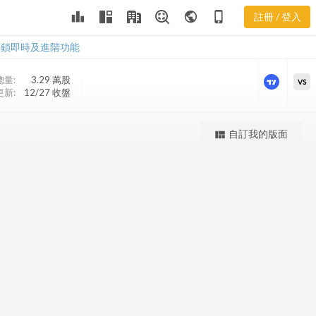
leaderboard
public
phone_iphone
註冊 / 登入
PHT 股價K線
PHT 股價K線
解鎖即時及進階功能
總量:
3.29 萬
股
VS
更新:
12/27 收盤
更強大的進階價量圖表
自訂我的版面
view_quilt
完整內容，僅限註冊會員使用
註冊/登入解鎖