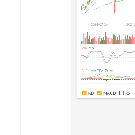
2024/07/16
2024/
K9:
D9:
DIF:
MACD:
D-M:
KD
MACD
RSI