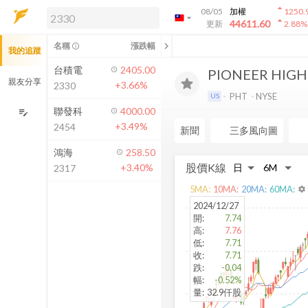
arrow_drop_up
08/05
加權
1250.
arrow_drop_down
arrow_drop_up
解鎖即時行情及進階功能
44611.60
更新
2.88
%
「綁定合作券商帳戶」或「訂閱任一
chevron_left
名稱
漲跌幅
info_outline
我的追蹤
方案」，即可解鎖以下功能：
即時行情
台積電
2405.00
PIONEER HIGH
即時市況與排行
親友分享
+3.66%
2330
到價通知
PHT
NYSE
US
成交金額熱力圖
聯發科
4000.00
edit_note
+3.49%
2454
前往方案訂閱
新聞
三多風向圖
如何綁定合作券商
鴻海
258.50
股價K線
+3.40%
2317
5
MA:
10
MA:
20
MA:
60
MA:
settings
2024/12/27
開
:
7.74
高
:
7.76
低
:
7.71
收
:
7.71
跌
:
-0.04
幅
:
-0.52%
量
:
32.9仟股