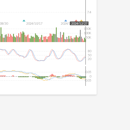
7.4
08/30
2024/10/17
2024/12/04
2024/12/27
150K
100K
50K
80
50
20
0.05
0
-0.05