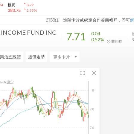
arrow_drop_up
94
櫃買
8.72
arrow_drop_up
383.75
2.33
%
訂閱任一進階卡片或綁定合作券商帳戶，即可
 INCOME FUND INC
7.71
-0.04
-0.52%
非即時
樂活五線譜
股價走勢
arrow_drop_down
fullscreen
close
MA 設定
8
7.8
7.6