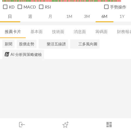
KD
MACD
RSI
手勢操作
日
週
月
1M
3M
6M
1Y
推薦卡片
基本面
技術面
消息面
籌碼面
財務報
新聞
股價走勢
樂活五線譜
三多風向圖
AI 分析與策略健檢
login
dashboard
市場
追蹤
下單
交易
登入