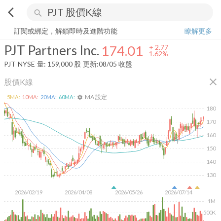
arrow_back_ios
search
PJT Partners Inc.
174.01
+
1.62%
量:
159,000
股
訂閱或綁定，解鎖即時及進階功能
瞭解更多
PJT Partners Inc.
174.01
+
2.77
1.62%
PJT
NYSE
量:
159,000
股
更新:
08/05 收盤
close
股價K線
MA 設定
5
MA:
10
MA:
20
MA:
60
MA:
settings
180
170
160
150
140
130
2026/02/19
2026/04/08
2026/05/26
2026/07/14
1M
500K