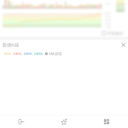
50K
1393.1
1381.1
%
100%
%
75%
%
50%
%
25%
%
0%
手勢操作
close
股價K線
MA 設定
5
MA:
10
MA:
20
MA:
60
MA:
settings
arrow_drop_up
PL 指標:
94.88
%
login
dashboard
市場
追蹤
下單
交易
登入