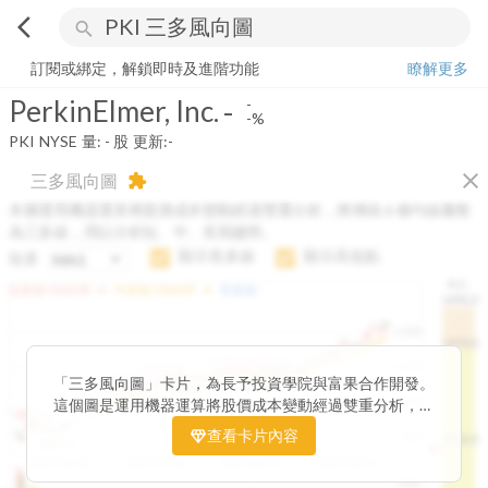
arrow_back_ios
search
PerkinElmer, Inc.
-
-%
量:
-
股
訂閱或綁定，解鎖即時及進階功能
瞭解更多
PerkinElmer, Inc.
-
-
-%
PKI
NYSE
量:
-
股
更新:
-
close
三多風向圖
extension
本圖運用機器運算將股價成本變動經過雙重分析，將傳統 6 條均線彙整
為三多線，用以分析短、中、長期趨勢。
顯示長多線
顯示高低點
短多
H.C.
arrow_drop_up
arrow_drop_up
短多線:
1426.00
中多線:
1366.85
長多線:
-
1496.0
1,400
1474.0
1195.22
1185.26
1,200
1155.38
1100.60
「三多風向圖」卡片，為長予投資學院與富果合作開發。
1140.44
1130.48
1120.52
1060.76
1,000
這個圖是運用機器運算將股價成本變動經過雙重分析，把
899.40
傳統 6 條均線彙整為三多線，用以分析短、中、長期股價
查看卡片內容
800
1426.0
812.75
趨勢。
2025/04/23
2025/07/16
2025/08/20
2025/09/24
100K