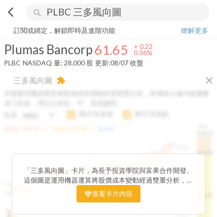
arrow_back_ios
search
Plumas Bancorp
61.65
+
0.36%
量:
28,000
股
訂閱或綁定，解鎖即時及進階功能
瞭解更多
Plumas Bancorp
61.65
+
0.22
0.36%
PLBC
NASDAQ
量:
28,000
股
更新:
08/07 收盤
close
三多風向圖
extension
本圖運用機器運算將股價成本變動經過雙重分析，將傳統 6 條均線彙整
為三多線，用以分析短、中、長期趨勢。
顯示長多線
顯示高低點
短多
H.C.
arrow_drop_up
arrow_drop_up
短多線:
1426.00
中多線:
1366.85
長多線:
-
1496.0
1,400
1474.0
1195.22
1185.26
1,200
1155.38
1100.60
「三多風向圖」卡片，為長予投資學院與富果合作開發。
1140.44
1130.48
1120.52
1060.76
1,000
這個圖是運用機器運算將股價成本變動經過雙重分析，把
899.40
傳統 6 條均線彙整為三多線，用以分析短、中、長期股價
查看卡片內容
800
1426.0
812.75
趨勢。
2025/04/23
2025/07/16
2025/08/20
2025/09/24
100K