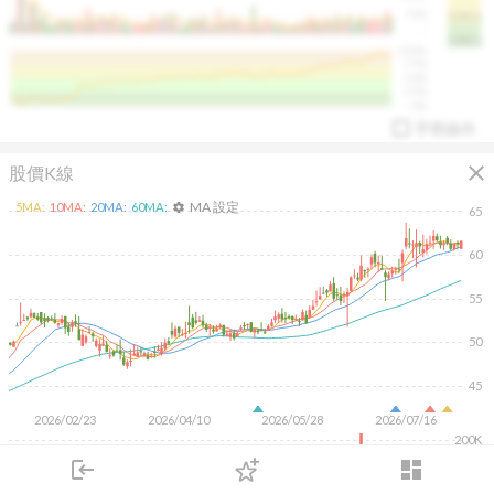
50K
1393.1
1381.1
%
100%
%
75%
%
50%
%
25%
%
0%
手勢操作
close
股價K線
MA 設定
5
MA:
10
MA:
20
MA:
60
MA:
settings
65
60
55
arrow_drop_up
PL 指標:
94.88
%
50
45
2026/02/23
2026/04/10
2026/05/28
2026/07/16
200K
login
dashboard
100K
市場
追蹤
下單
交易
登入