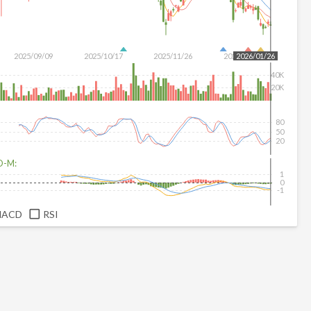
2025/09/09
2025/10/17
2025/11/26
2026/01/08
2026/01/26
40K
20K
80
50
20
D-M:
1
0
-1
MACD
RSI