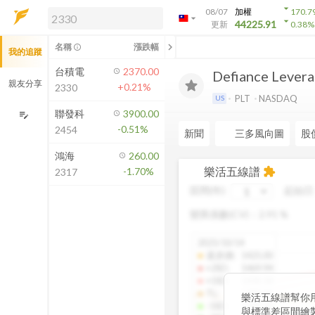
arrow_drop_down
08/07
加權
170.7
arrow_drop_down
arrow_drop_down
解鎖即時行情及進階功能
44225.91
更新
0.38
%
「綁定合作券商帳戶」或「訂閱任一
chevron_left
名稱
漲跌幅
info_outline
我的追蹤
方案」，即可解鎖以下功能：
即時行情
台積電
2370.00
Defiance Lever
即時市況與排行
親友分享
+0.21%
2330
到價通知
PLT
NASDAQ
US
成交金額熱力圖
聯發科
3900.00
edit_note
-0.51%
2454
前往方案訂閱
新聞
三多風向圖
股
如何綁定合作券商
鴻海
260.00
樂活五線譜
-1.70%
extension
2317
區間(年)
起始日
變異係數(CV)：
2.91
%
2025/10/14
還原價
:
1425.00
+2SD
:
1469.94
+1SD
:
1430.18
TL
:
1389.94
樂活五線譜幫你
-1SD
:
1349.38
與標準差區間繪