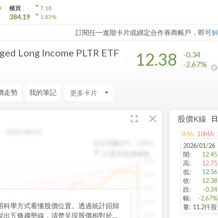
arrow_drop_down
9
櫃買
7.18
arrow_drop_down
384.19
1.83
%
訂閱任一進階卡片或綁定合作券商帳戶，即可
aged Long Income PLTR ETF
12.38
-0.34
-2.67%
價走勢
我的筆記
arrow_drop_down
fullscreen
close
股價K線
：
2025/08/11
5
MA:
10
MA:
決定係數(R²)：
0.815
2026/01/26
以還原股價繪製
開
:
12.45
1500
高
:
12.75
低
:
12.36
1400
收
:
12.38
1300
跌
:
-0.34
幅
:
-2.67%
1200
用科學方式看懂股價位置。透過統計回歸
量
:
11.2仟股
製出五條趨勢線，清楚呈現股價相對於長
1100