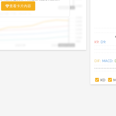
置。當股價落在上方紅色區間，代表股價
查看卡片內容
1000
25/09
2025/09
2025/10
2025/10/14
、短線可能過熱；反之，若接近下方綠色
盤距離下限:
38.09
%
現被低估的買進機會。五線譜不只是技術
1500
你掌握「合理價帶」與「長期趨勢」的工
1400
更有依據、更有信心。
1300
1200
1100
1000
900
K9:
D9:
2025/09
2025/10
2025/10/14
DIF:
MACD:
KD