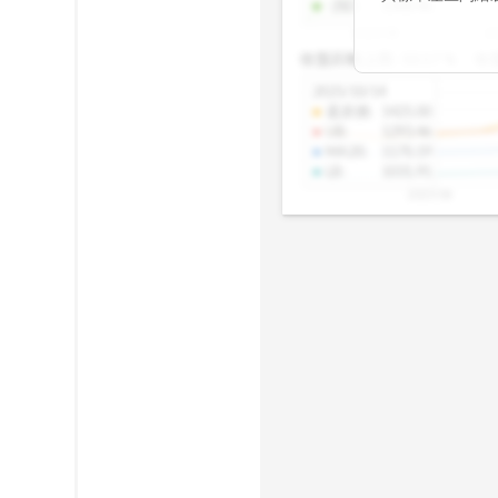
-2SD
:
1308.46
期均衡區間的位
2025/08
20
已偏離長期平均
收盤距離上限:
10.17
%
收
區間，則可能出
分析，更是幫助
2025/10/14
具，讓投資判斷
還原價
:
1425.00
UB
:
1293.46
MA20
:
1170.19
LB
:
1031.91
2025/08