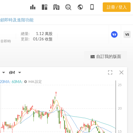
PLT 樂活五線
leaderboard
public
phone_iphone
註冊 / 登入
譜
PLT 樂活五線譜
解鎖即時及進階功能
總量:
1.12 萬
股
VS
更新:
01/26 收盤
非即時
更強大的進階價量圖表
自訂我的版面
view_quilt
完整內容，僅限註冊會員使用
fullscreen
close
註冊/登入解鎖
20
MA:
60
MA:
MA 設定
settings
25
20
15