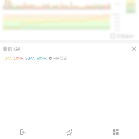
50K
1393.1
1381.1
%
100%
%
75%
%
50%
%
25%
%
0%
手勢操作
close
股價K線
MA 設定
5
MA:
10
MA:
20
MA:
60
MA:
settings
arrow_drop_up
PL 指標:
94.88
%
login
dashboard
市場
追蹤
下單
交易
登入