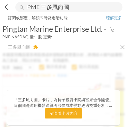
arrow_back_ios
search
Pingtan Marine Enterprise Ltd.
-
-%
量:
-
股
訂閱或綁定，解鎖即時及進階功能
瞭解更多
Pingtan Marine Enterprise Ltd.
-
-
-%
PME
NASDAQ
量:
-
股
更新:
-
close
三多風向圖
extension
本圖運用機器運算將股價成本變動經過雙重分析，將傳統 6 條均線彙整
為三多線，用以分析短、中、長期趨勢。
顯示長多線
顯示高低點
短多
H.C.
arrow_drop_up
arrow_drop_up
短多線:
1426.00
中多線:
1366.85
長多線:
-
1496.0
1,400
1474.0
1195.22
1185.26
1,200
1155.38
1100.60
「三多風向圖」卡片，為長予投資學院與富果合作開發。
1140.44
1130.48
1120.52
1060.76
1,000
這個圖是運用機器運算將股價成本變動經過雙重分析，把
899.40
傳統 6 條均線彙整為三多線，用以分析短、中、長期股價
查看卡片內容
800
1426.0
812.75
趨勢。
2025/04/23
2025/07/16
2025/08/20
2025/09/24
100K