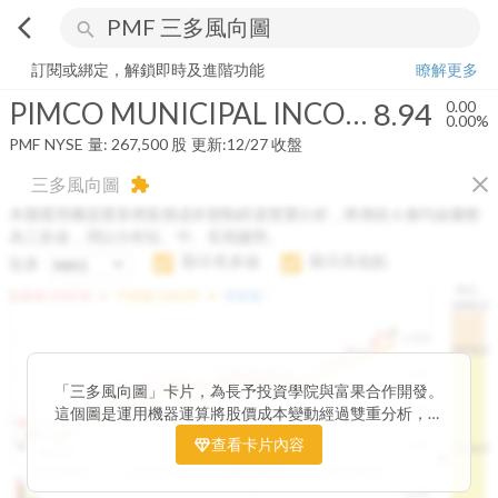
arrow_back_ios
search
PIMCO MUNICIPAL INCOME FUND
8.94
0.00%
量:
267,500
股
訂閱或綁定，解鎖即時及進階功能
瞭解更多
PIMCO MUNICIPAL INCOME FUND
8.94
0.00
0.00%
PMF
NYSE
量:
267,500
股
更新:
12/27 收盤
close
三多風向圖
extension
本圖運用機器運算將股價成本變動經過雙重分析，將傳統 6 條均線彙整
為三多線，用以分析短、中、長期趨勢。
顯示長多線
顯示高低點
短多
H.C.
arrow_drop_up
arrow_drop_up
短多線:
1426.00
中多線:
1366.85
長多線:
-
1496.0
1,400
1474.0
1195.22
1185.26
1,200
1155.38
1100.60
「三多風向圖」卡片，為長予投資學院與富果合作開發。
1140.44
1130.48
1120.52
1060.76
1,000
這個圖是運用機器運算將股價成本變動經過雙重分析，把
899.40
傳統 6 條均線彙整為三多線，用以分析短、中、長期股價
查看卡片內容
800
1426.0
812.75
趨勢。
2025/04/23
2025/07/16
2025/08/20
2025/09/24
100K