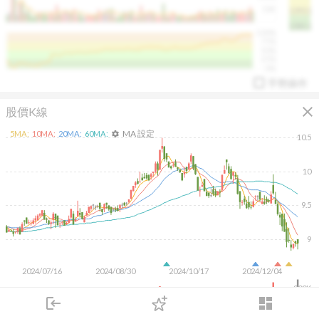
50K
1393.1
1381.1
%
100%
%
75%
%
50%
%
25%
%
0%
手勢操作
close
股價K線
MA 設定
5
MA:
10
MA:
20
MA:
60
MA:
settings
10.5
10
arrow_drop_up
PL 指標:
94.88
%
9.5
9
2024/07/16
2024/08/30
2024/10/17
2024/12/04
200K
login
dashboard
100K
市場
追蹤
下單
交易
登入