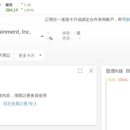
arrow_drop_down
9
櫃買
7.18
arrow_drop_down
384.19
1.83
%
訂閱任一進階卡片或綁定合作券商帳戶，即可
inment, Inc.
-
-
總量:
-
股
-%
更新:
-
的筆記
arrow_drop_down
fullscreen
close
股價K線
5
MA:
10
MA:
整內容，僅限註冊會員使用
現在免費註冊/登入