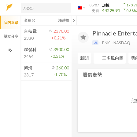
arrow_drop_down
08/07
加權
170.7
arrow_drop_down
arrow_drop_down
解鎖即時行情及進階功能
44225.91
更新
0.38
%
「綁定合作券商帳戶」或「訂閱任一
chevron_left
名稱
漲跌幅
info_outline
我的追蹤
方案」，即可解鎖以下功能：
即時行情
台積電
2370.00
Pinnacle Enterta
即時市況與排行
親友分享
+0.21%
2330
到價通知
PNK
NASDAQ
US
成交金額熱力圖
聯發科
3900.00
edit_note
-0.51%
2454
前往方案訂閱
新聞
三多風向圖
我
如何綁定合作券商
鴻海
260.00
股價走勢
-1.70%
2317
完