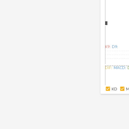
K9:
D9:
DIF:
MACD:
KD