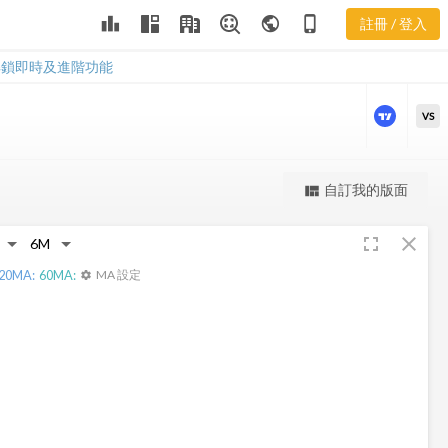
leaderboard
public
phone_iphone
註冊 / 登入
PNK 股價走勢
PNK 股價走勢
解鎖即時及進階功能
VS
更強大的進階價量圖表
自訂我的版面
view_quilt
完整內容，僅限註冊會員使用
fullscreen
close
註冊/登入解鎖
20
MA:
60
MA:
MA 設定
settings