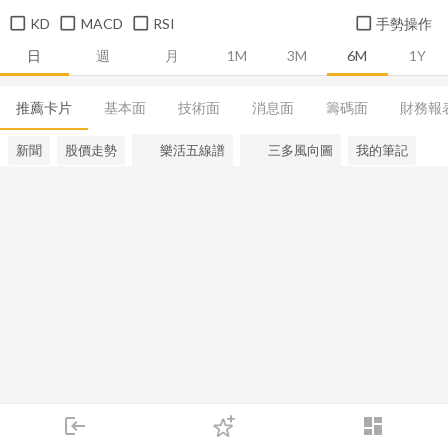
KD
MACD
RSI
手勢操作
日
週
月
1M
3M
6M
1Y
推薦卡片
基本面
技術面
消息面
籌碼面
財務報
新聞
股價走勢
樂活五線譜
三多風向圖
我的筆記
login
dashboard
市場
追蹤
下單
交易
登入