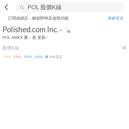
arrow_back_ios
search
Polished.com Inc.
-
-%
量:
-
股
訂閱或綁定，解鎖即時及進階功能
瞭解更多
Polished.com Inc.
-
-
-%
POL
AMEX
量:
-
股
更新:
-
close
股價K線
MA 設定
5
MA:
10
MA:
20
MA:
60
MA:
settings