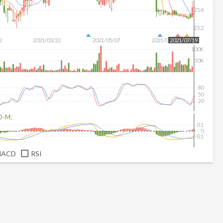
25.4
25.2
2
2021/03/22
2021/05/07
2021/06/24
2021/07/19
100K
50K
80
50
20
D-M:
0.1
0
-0.1
MACD
RSI