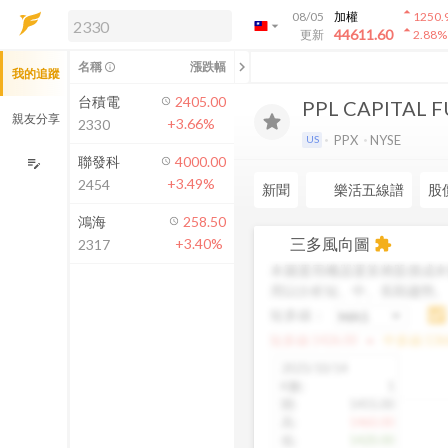
arrow_drop_up
08/05
加權
1250.
arrow_drop_down
arrow_drop_up
解鎖即時行情及進階功能
44611.60
更新
2.88
%
「綁定合作券商帳戶」或「訂閱任一
chevron_left
名稱
漲跌幅
info_outline
我的追蹤
方案」，即可解鎖以下功能：
即時行情
台積電
2405.00
PPL CAPITAL F
即時市況與排行
親友分享
+3.66%
2330
到價通知
PPX
NYSE
US
成交金額熱力圖
聯發科
4000.00
edit_note
+3.49%
2454
前往方案訂閱
新聞
樂活五線譜
股
如何綁定合作券商
鴻海
258.50
三多風向圖
+3.40%
extension
2317
本圖運用機器運算將股價成本
用以分析短、中、長期趨勢
短多線：
arrow_drop_up
短多線:
1426.00
中多線:
136
2025/10/14
K數
:
1
開
:
1455.00
高
:
1460.00
低
:
1420.00