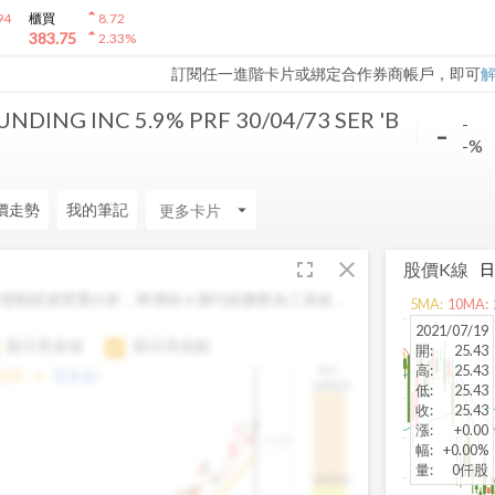
arrow_drop_up
94
櫃買
8.72
arrow_drop_up
383.75
2.33
%
訂閱任一進階卡片或綁定合作券商帳戶，即可
UNDING INC 5.9% PRF 30/04/73 SER 'B
-
-
-%
價走勢
我的筆記
arrow_drop_down
fullscreen
close
股價K線
變動經過雙重分析，將傳統 6 條均線彙整為三多線，
5
MA:
10
MA:
。
2021/07/19
顯示長多線
顯示高低點
開
:
25.43
高
:
25.43
H.C.
arrow_drop_up
6.85
長多線:
-
1496.0
低
:
25.43
收
:
25.43
漲
:
+0.00
1,400
幅
:
+0.00%
量
:
0仟股
1474.0