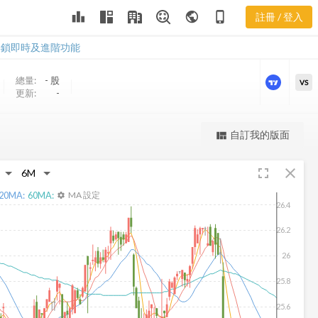
PPX 三多風向
leaderboard
public
phone_iphone
註冊 / 登入
圖
PPX 三多風向圖
解鎖即時及進階功能
總量:
-
股
VS
更新:
-
更強大的進階價量圖表
自訂我的版面
view_quilt
完整內容，僅限註冊會員使用
fullscreen
close
註冊/登入解鎖
20
MA:
60
MA:
MA 設定
settings
26.4
26.2
26
25.8
25.6