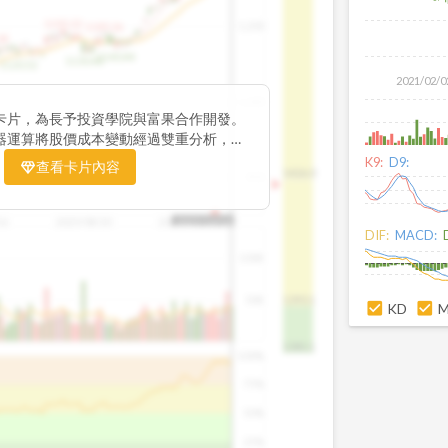
1195.22
1,200
1185.26
38
1140.44
1130.48
1120.52
2021/02/0
1,000
卡片，為長予投資學院與富果合作開發。
器運算將股價成本變動經過雙重分析，把
彙整為三多線，用以分析短、中、長期股價
K9:
D9:
查看卡片內容
1426.0
800
16
2025/08/20
2025/09/24
2025/10/14
DIF:
MACD:
100K
50K
1393.1
KD
1381.1
100%
75%
50%
25%