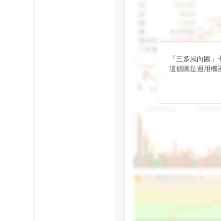
收
:
1425.00
跌
:
-30.00
1155.
幅
:
-2.06%
1100.60
量
:
42,092張
量5MA
:
▲ 43,010張
1060.76
三多量
:
-
「三多風向圖」
899.40
這個圖是運用機
傳統 6 條均線
趨勢。
812.75
2025/04/23
2025/07/
arrow_drop_up
100%
PL 指標:
94.88
%
75%
50%
25%