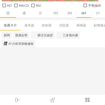
KD
MACD
RSI
手勢操作
日
週
月
1M
3M
6M
1Y
推薦卡片
基本面
技術面
消息面
籌碼面
財務報
新聞
股價走勢
樂活五線譜
三多風向圖
AI 分析與策略健檢
login
dashboard
市場
追蹤
下單
交易
登入