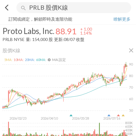
arrow_back_ios
search
Proto Labs, Inc.
88.91
+
1.14%
量:
154,000
股
訂閱或綁定，解鎖即時及進階功能
瞭解更多
Proto Labs, Inc.
88.91
+
1.00
1.14%
PRLB
NYSE
量:
154,000
股
更新:
08/07 收盤
close
股價K線
MA 設定
5
MA:
10
MA:
20
MA:
60
MA:
settings
90
80
70
60
50
2026/02/23
2026/04/10
2026/05/28
2026/07/16
800K
600K
400K
200K