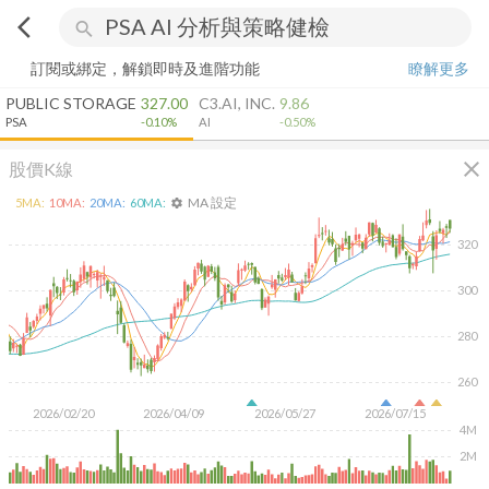
arrow_back_ios
search
訂閱或綁定，解鎖即時及進階功能
瞭解更多
PUBLIC STORAGE
327.00
C3.AI, INC.
9.86
PSA
-0.10%
AI
-0.50%
close
股價K線
MA 設定
5
MA:
10
MA:
20
MA:
60
MA:
settings
320
300
280
260
2026/02/20
2026/04/09
2026/05/27
2026/07/15
4M
2M