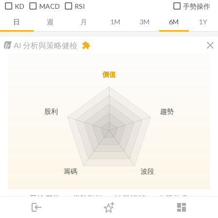
KD
MACD
RSI
手勢操作
日
週
月
1M
3M
6M
1Y
close
AI 分析與策略健檢
extension
價值
股利
趨勢
籌碼
波段
長線價值
趨勢動能
波段訊號
存股收息
login
dashboard
市場
追蹤
下單
交易
登入