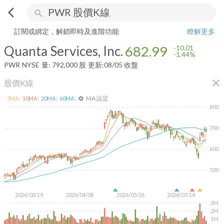
arrow_back_ios
search
Quanta Services, Inc.
682.99
-1.44%
量:
792,000
股
訂閱或綁定，解鎖即時及進階功能
瞭解更多
Quanta Services, Inc.
682.99
-10.01
-1.44%
PWR
NYSE
量:
792,000
股
更新:
08/05 收盤
close
股價K線
MA 設定
5
MA:
10
MA:
20
MA:
60
MA:
settings
800
700
600
500
2026/02/19
2026/04/08
2026/05/26
2026/07/14
3M
2M
1M