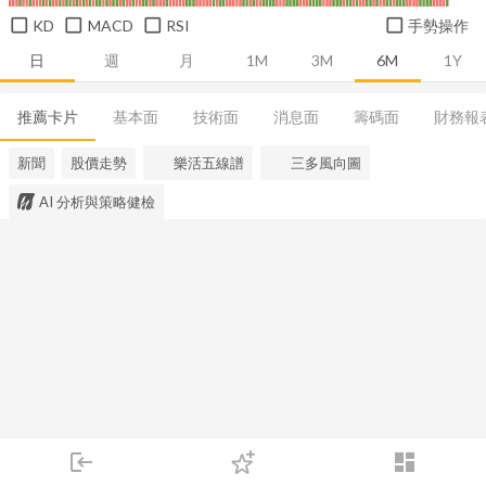
KD
MACD
RSI
手勢操作
日
週
月
1M
3M
6M
1Y
推薦卡片
基本面
技術面
消息面
籌碼面
財務報
新聞
股價走勢
樂活五線譜
三多風向圖
AI 分析與策略健檢
login
dashboard
市場
追蹤
下單
交易
登入