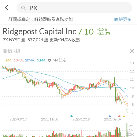
arrow_back_ios
search
Ridgepost Capital Inc
7.10
-3.53%
量:
877,024
股
訂閱或綁定，解鎖即時及進階功能
瞭解更多
Ridgepost Capital Inc
7.10
-0.26
-3.53%
PX
NYSE
量:
877,024
股
更新:
04/06 收盤
close
股價K線
MA 設定
5
MA:
10
MA:
20
MA:
60
MA:
settings
13
12
11
10
9
8
7
2025/09/17
2025/11/03
2025/12/19
2026/02/09
2M
1M
500K