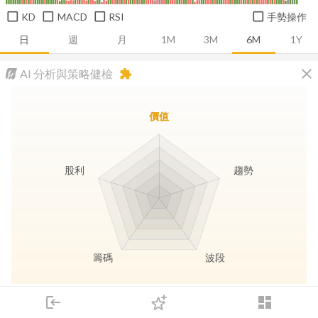
KD
MACD
RSI
手勢操作
日
週
月
1M
3M
6M
1Y
close
AI 分析與策略健檢
extension
價值
股利
趨勢
籌碼
波段
長線價值
趨勢動能
波段訊號
存股收息
login
dashboard
市場
追蹤
下單
交易
登入