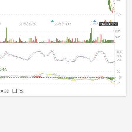
5.6
6
2024/08/30
2024/10/17
2024/12/04
2024/12/27
100K
50K
80
50
20
D-M:
0.1
0
-0.1
MACD
RSI