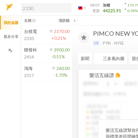
arrow_drop_down
08/07
加權
170.7
arrow_drop_down
arrow_drop_down
解鎖即時行情及進階功能
44225.91
更新
0.38
%
「綁定合作券商帳戶」或「訂閱任一
chevron_left
名稱
漲跌幅
info_outline
我的追蹤
方案」，即可解鎖以下功能：
即時行情
台積電
2370.00
PIMCO NEW YOR
即時市況與排行
親友分享
+0.21%
2330
到價通知
PYN
NYSE
US
成交金額熱力圖
聯發科
3900.00
edit_note
-0.51%
2454
前往方案訂閱
新聞
三多風向圖
股
如何綁定合作券商
鴻海
260.00
樂活五線譜
-1.70%
extension
2317
區間(年)
起始日
變異係數(CV)：
2.98
%
2025/10/14
還原價
:
1425.00
+2SD
:
1468.70
+1SD
:
1428.01
TL
:
1386.85
樂活五線譜幫你
-1SD
:
1345.34
與標準差區間繪