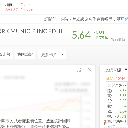
arrow_drop_up
9
櫃買
7.62
arrow_drop_up
391.37
1.99
%
訂閱任一進階卡片或綁定合作券商帳戶，即可
K MUNICIP INC FD III
5.64
-0.04
-0.75%
非即時
價走勢
我的筆記
arrow_drop_down
fullscreen
close
股價K線
：
2025/08/08
5
MA:
10
MA:
決定係數(R²)：
0.805
2024/12/27
以還原股價繪製
開
:
5.63
1500
高
:
5.68
低
:
5.63
1400
收
:
5.64
1300
跌
:
-0.04
幅
:
-0.75%
1200
用科學方式看懂股價位置。透過統計回歸
量
:
7.9仟股
製出五條趨勢線，清楚呈現股價相對於長
1100