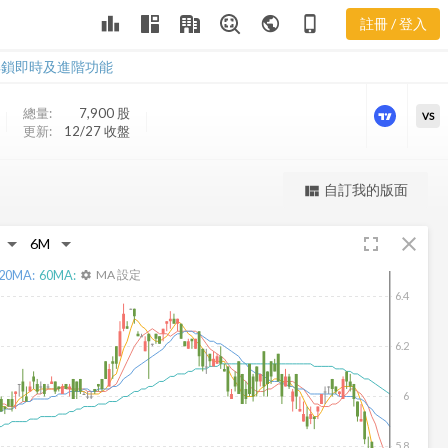
PYN 樂活五線
leaderboard
public
phone_iphone
註冊 / 登入
譜
PYN 樂活五線譜
解鎖即時及進階功能
總量:
7,900
股
VS
更新:
12/27 收盤
更強大的進階價量圖表
自訂我的版面
view_quilt
完整內容，僅限註冊會員使用
fullscreen
close
註冊/登入解鎖
20
MA:
60
MA:
MA 設定
settings
6.4
6.2
6
5.8