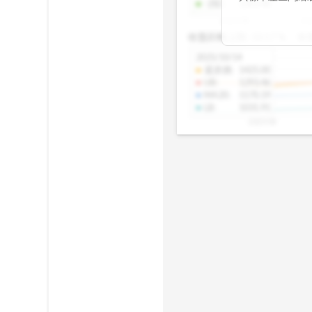
-2SD
:
1303.48
期均衡區間的位
2025/08
20
已偏離長期平均
收盤距離上限:
10.17
%
收
區間，則可能出
分析，更是幫助
2025/10/14
具，讓投資判斷
還原價
:
1425.00
UB
:
1293.46
MA20
:
1170.19
LB
:
1031.91
2025/08