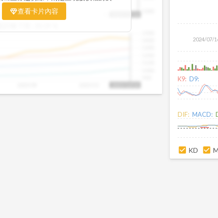
置。當股價落在上方紅色區間，代表股價
查看卡片內容
1000
25/09
2025/09
2025/10
2025/10/14
、短線可能過熱；反之，若接近下方綠色
盤距離下限:
38.09
%
現被低估的買進機會。五線譜不只是技術
1500
你掌握「合理價帶」與「長期趨勢」的工
2024/07/1
1400
更有依據、更有信心。
1300
1200
1100
1000
900
K9:
D9:
2025/09
2025/10
2025/10/14
DIF:
MACD:
KD