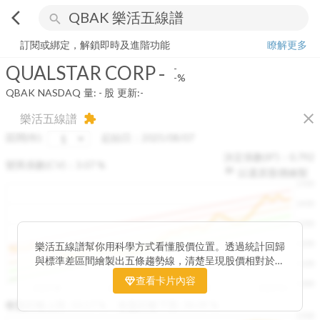
arrow_back_ios
search
QUALSTAR CORP
-
-%
量:
-
股
訂閱或綁定，解鎖即時及進階功能
瞭解更多
QUALSTAR CORP
-
-
-%
QBAK
NASDAQ
量:
-
股
更新:
-
close
樂活五線譜
extension
區間(年)
起始日：
2025/08/07
決定係數(R²)：
0.792
變異係數(CV)：
3.07
%
以還原股價繪製
1500
1400
1300
1200
樂活五線譜幫你用科學方式看懂股價位置。透過統計回歸
與標準差區間繪製出五條趨勢線，清楚呈現股價相對於長
1100
期均衡區間的位置。當股價落在上方紅色區間，代表股價
查看卡片內容
1000
已偏離長期平均、短線可能過熱；反之，若接近下方綠色
2025/08
2025/09
2025/09
2025/10
區間，則可能出現被低估的買進機會。五線譜不只是技術
收盤距離上限:
10.17
%
收盤距離下限:
38.09
%
1500
分析，更是幫助你掌握「合理價帶」與「長期趨勢」的工