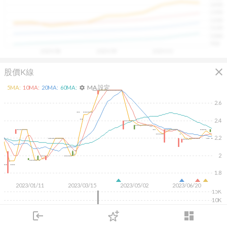
1400
具，讓投資判斷更有依據、更有信心。
1300
1200
1100
1000
900
2025/08
2025/09
2025/10
close
股價K線
MA 設定
5
MA:
10
MA:
20
MA:
60
MA:
settings
2.6
2.4
2.2
2
1.8
2023/01/11
2023/03/15
2023/05/02
2023/06/20
15K
10K
5K
login
dashboard
市場
追蹤
下單
交易
登入
KD
MACD
RSI
手勢操作