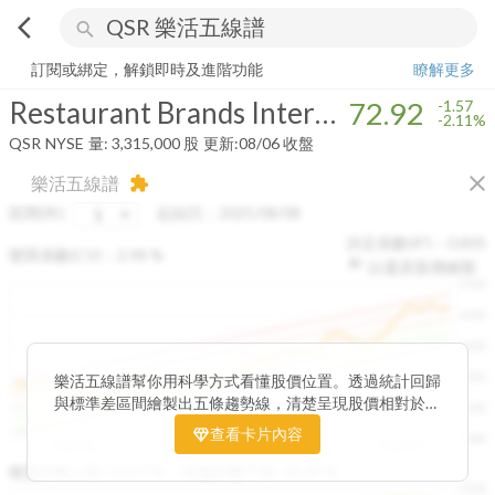
arrow_back_ios
search
Restaurant Brands International Inc.
72.92
-2.11%
量:
3,315,000
股
訂閱或綁定，解鎖即時及進階功能
瞭解更多
Restaurant Brands International Inc.
72.92
-1.57
-2.11%
QSR
NYSE
量:
3,315,000
股
更新:
08/06 收盤
close
樂活五線譜
extension
區間(年)
起始日：
2025/08/08
決定係數(R²)：
0.805
變異係數(CV)：
2.98
%
以還原股價繪製
1500
1400
1300
1200
樂活五線譜幫你用科學方式看懂股價位置。透過統計回歸
與標準差區間繪製出五條趨勢線，清楚呈現股價相對於長
1100
期均衡區間的位置。當股價落在上方紅色區間，代表股價
查看卡片內容
1000
已偏離長期平均、短線可能過熱；反之，若接近下方綠色
2025/08
2025/09
2025/09
2025/10
區間，則可能出現被低估的買進機會。五線譜不只是技術
收盤距離上限:
10.17
%
收盤距離下限:
38.09
%
1500
分析，更是幫助你掌握「合理價帶」與「長期趨勢」的工