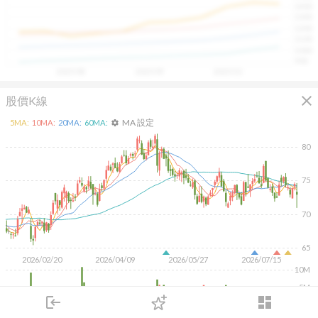
1400
具，讓投資判斷更有依據、更有信心。
1300
1200
1100
1000
900
2025/08
2025/09
2025/10
close
股價K線
MA 設定
5
MA:
10
MA:
20
MA:
60
MA:
settings
80
75
70
65
2026/02/20
2026/04/09
2026/05/27
2026/07/15
10M
5M
login
dashboard
市場
追蹤
下單
交易
登入
KD
MACD
RSI
手勢操作