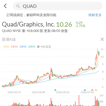
arrow_back_ios
search
Quad/Graphics, Inc.
10.26
-2.75%
量:
418,000
股
訂閱或綁定，解鎖即時及進階功能
瞭解更多
Quad/Graphics, Inc.
10.26
-0.29
-2.75%
QUAD
NYSE
量:
418,000
股
更新:
08/05 收盤
close
股價K線
MA 設定
5
MA:
10
MA:
20
MA:
60
MA:
settings
11
10
9
8
7
6
2026/02/19
2026/04/08
2026/05/26
2026/07/14
1M
500K