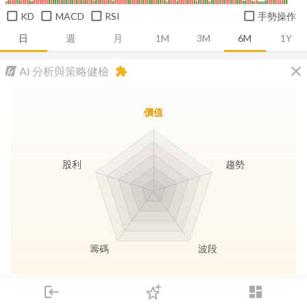
KD
MACD
RSI
手勢操作
日
週
月
1M
3M
6M
1Y
close
AI 分析與策略健檢
extension
價值
股利
趨勢
籌碼
波段
長線價值
趨勢動能
波段訊號
存股收息
login
dashboard
市場
追蹤
下單
交易
登入