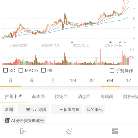
9
8
7
6
2026/02/23
2026/04/10
2026/05/28
2026/07/16
1M
500K
KD
MACD
RSI
手勢操作
日
週
月
1M
3M
6M
1Y
推薦卡片
基本面
技術面
消息面
籌碼面
財務報
新聞
樂活五線譜
三多風向圖
我的筆記
AI 分析與策略健檢
login
dashboard
市場
追蹤
下單
交易
登入