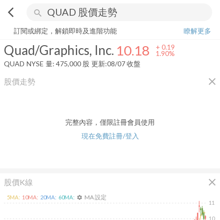
arrow_back_ios
search
Quad/Graphics, Inc.
10.18
+
1.90%
量:
475,000
股
訂閱或綁定，解鎖即時及進階功能
瞭解更多
Quad/Graphics, Inc.
10.18
+
0.19
1.90%
QUAD
NYSE
量:
475,000
股
更新:
08/07 收盤
close
股價走勢
完整內容，僅限註冊會員使用
現在免費註冊/登入
close
股價K線
MA 設定
5
MA:
10
MA:
20
MA:
60
MA:
settings
11
10